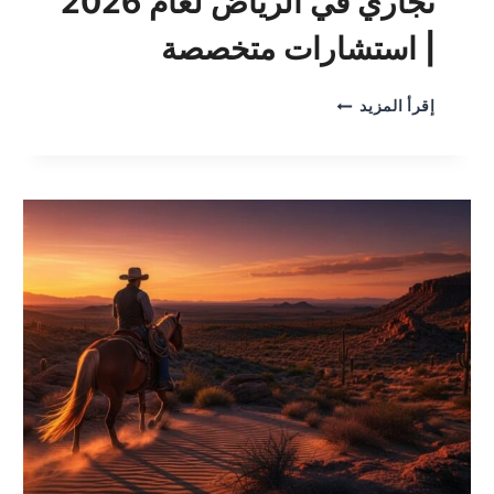
تجاري في الرياض لعام 2026
| استشارات متخصصة
دليلك
إقرأ المزيد
لاختيار
أفضل
محامي
تجاري
في
الرياض
لعام
2026
|
استشارات
متخصصة