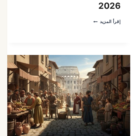
2026
الفرق
إقرأ المزيد
بين
تأمين
ضد
الغير
والتأمين
الشامل
في
السعودية
2026