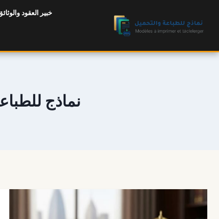
لتجاوز
خبير العقود والوثائق
لى
لمحتوى
نماذج للطباعة والتحميل | oi