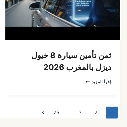
السعودية
2026؟
ثمن تأمين سيارة 8 خيول
ديزل بالمغرب 2026
ثمن
إقرأ المزيد
تأمين
سيارة
8
خيول
تنقل
ديزل
الصفحة
75
…
3
2
1
بالمغرب
الصفحة
2026
التالية