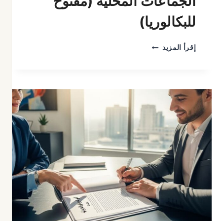
الجماعات المحلية (مفتوح
للبكالوريا)
دليلك
إقرأ المزيد
الشامل
لـ
العمل
في
الجماعات
المحلية
(مفتوح
للبكالوريا)