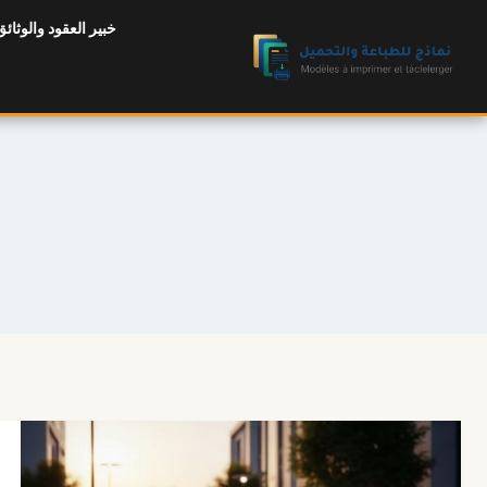
لتجاوز
خبير العقود والوثائق
لى
لمحتوى