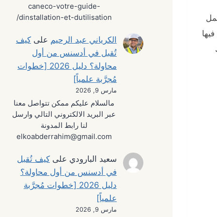
caneco-votre-guide-
مل
dinstallation-et-dutilisation/
فيها
الكرياني عبد الرحيم
على
كيف
تُقبل في أدسنس من أول
محاولة؟ دليل 2026 [خطوات
مُجرَّبة علمياً]
مارس 9, 2026
مالسلام عليكم ممكن تتواصل معنا
عبر البريد الالكتروني التالي وارسل
لنا رابط المدونة
elkoabderrahim@gmail.com
سعيد البارودي
على
كيف تُقبل
في أدسنس من أول محاولة؟
دليل 2026 [خطوات مُجرَّبة
علمياً]
مارس 9, 2026