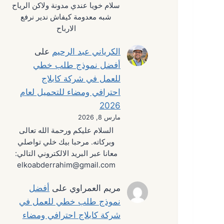
سلام خويا عندي مدونة ولاكن الرياح
شبه معدومة كيفاش ندير نرفع
الارباح
الكرياني عبد الرحيم
على
أفضل نموذج طلب خطي
للعمل في شركة كابلاج
احترافي ومضاء للتحميل لعام
2026
مارس 8, 2026
السلام عليكم ورحمة الله تعالى
وبركاته. مرحبا بيك خلي تواصلي
معانا عبر البريد الالكتروني التالي:
elkoabderrahim@gmail.com
مريم العمراوي
على
أفضل
نموذج طلب خطي للعمل في
شركة كابلاج احترافي ومضاء