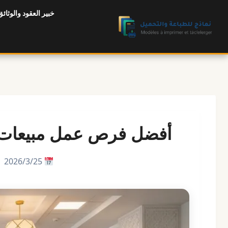
لتجاوز
خبير العقود والوثائق
لى
لمحتوى
أفضل فرص عمل مبيعات م
25‏/3‏/2026 |