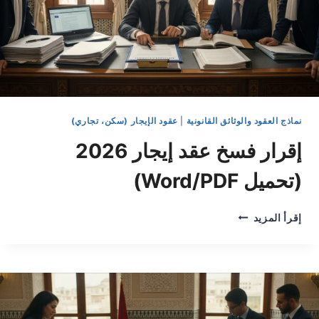
نماذج العقود والوثائق القانونية
|
عقود الإيجار (سكن، تجاري)
إقرار فسخ عقد إيجار 2026
(تحميل Word/PDF)
إقرار
إقرأ المزيد
فسخ
عقد
إيجار
2026
(تحميل
WORD/PDF)