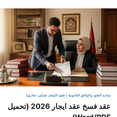
محل
تجاري
2026
(تحميل
WORD/PDF)
نماذج العقود والوثائق القانونية
|
عقود الإيجار (سكن، تجاري)
عقد فسخ عقد ايجار 2026 (تحميل