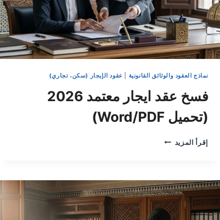
نماذج العقود والوثائق القانونية
|
عقود الإيجار (سكن، تجاري)
فسخ عقد ايجار معتمد 2026
(تحميل Word/PDF)
فسخ
إقرأ المزيد
عقد
ايجار
معتمد
2026
(تحميل
WORD/PDF)