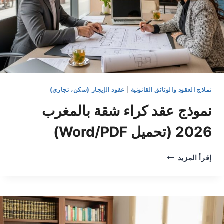
نماذج العقود والوثائق القانونية
|
عقود الإيجار (سكن، تجاري)
نموذج عقد كراء شقة بالمغرب
2026 (تحميل Word/PDF)
نموذج
إقرأ المزيد
عقد
كراء
شقة
بالمغرب
2026
(تحميل