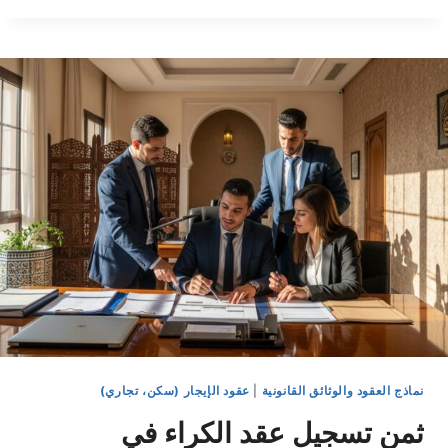
كراء
بالتراضي
بين
الطرفين
2026
(تحميل
WORD/PDF)
نماذج العقود والوثائق القانونية
|
عقود الإيجار (سكن، تجاري)
ثمن تسجيل عقد الكراء في