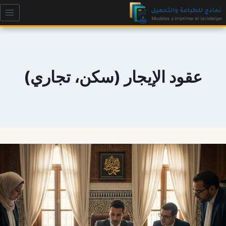
لتجاوز
لى
لمحتوى
عقود الإيجار (سكن، تجاري)