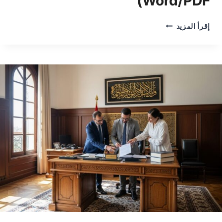
Word/PDF)
عقد
إقرأ المزيد
فسخ
عقد
ايجار
2026
(تحميل
WORD/PDF)