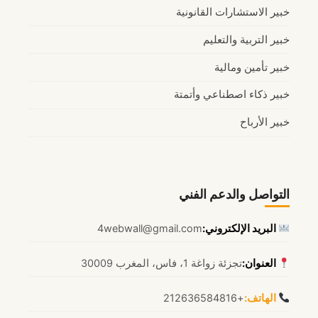
خبير الاستشارات القانونية
خبير التربية والتعليم
خبير تأمين ومالية
خبير ذكاء اصطناعي وأتمتة
خبير الأرباح
التواصل والدعم الفني
البريد الإلكتروني:
4webwall@gmail.com
العنوان:
تجزئة زواغة 1، فاس، المغرب 30009
الهاتف:
+212636584816