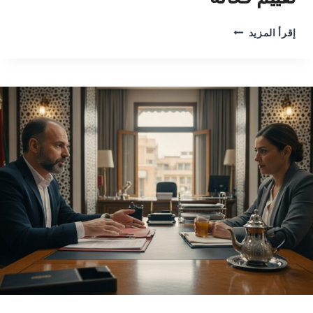
نموذج
إقرأ المزيد
امتحان
إلكتروني
فارغ:
أداة
تقييم
فعالة