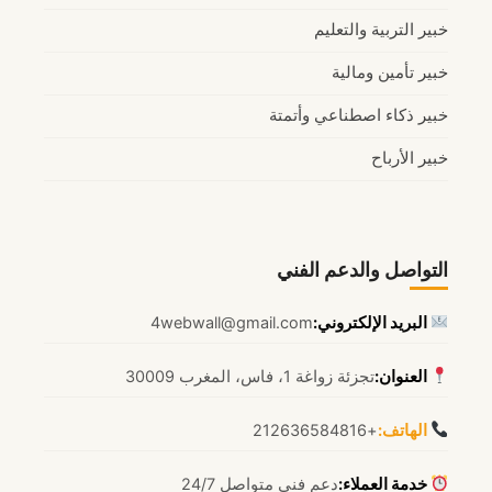
خبير التربية والتعليم
خبير تأمين ومالية
خبير ذكاء اصطناعي وأتمتة
خبير الأرباح
التواصل والدعم الفني
البريد الإلكتروني:
4webwall@gmail.com
العنوان:
تجزئة زواغة 1، فاس، المغرب 30009
الهاتف:
+212636584816
خدمة العملاء:
دعم فني متواصل 24/7