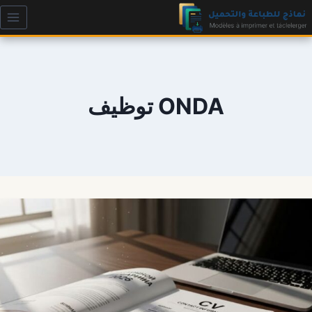
لتجاوز
لى
لمحتوى
ONDA توظيف