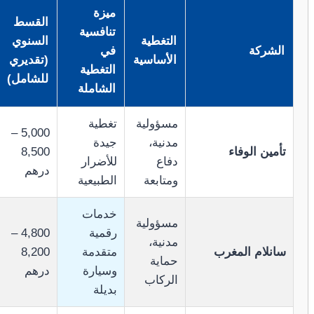
ميزة
القسط
تنافسية
التغطية
السنوي
الشركة
في
الأساسية
(تقديري
التغطية
للشامل)
الشاملة
مسؤولية
تغطية
5,000 –
مدنية،
جيدة
تأمين الوفاء
8,500
دفاع
للأضرار
درهم
ومتابعة
الطبيعية
خدمات
مسؤولية
رقمية
4,800 –
مدنية،
سانلام المغرب
متقدمة
8,200
حماية
وسيارة
درهم
الركاب
بديلة