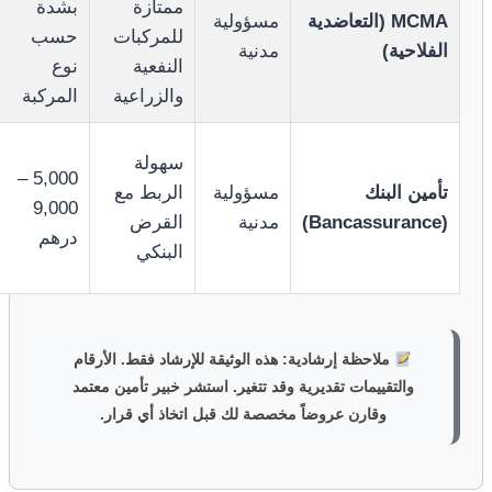
ممتازة
بشدة
MCMA (التعاضدية
مسؤولية
للمركبات
حسب
الفلاحية)
مدنية
النفعية
نوع
والزراعية
المركبة
سهولة
5,000 –
تأمين البنك
مسؤولية
الربط مع
9,000
(Bancassurance)
مدنية
القرض
درهم
البنكي
ملاحظة إرشادية:
هذه الوثيقة للإرشاد فقط. الأرقام
والتقييمات تقديرية وقد تتغير. استشر خبير تأمين معتمد
وقارن عروضاً مخصصة لك قبل اتخاذ أي قرار.