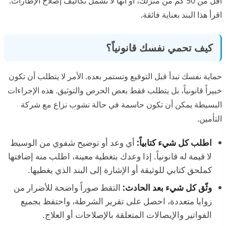
أقل من 50 كم من منزلك، أو أنها لا تشمل تكاليف إصلاح الإطارات.
اقرأ هذا البند بعناية فائقة.
كيف تحمي نفسك قانونياً؟
حماية نفسك تبدأ قبل التوقيع وتستمر بعده. الأمر لا يتطلب أن تكون
خبيراً قانونياً، بل يتطلب فقط بعض الحرص والتوثيق. هذه الإجراءات
البسيطة يمكن أن تكون حاسمة في حالة نشوب نزاع مع شركة
التأمين.
اطلب كل شيء كتابياً:
أي وعد أو توضيح شفوي من الوسيط
لا قيمة له قانونياً. إذا وعدك بتغطية معينة، اطلب منه إضافتها
كملحق كتابي للوثيقة أو الإشارة إلى البند الذي يغطيها.
وثّق كل شيء بعد الحادث:
التقط صوراً واضحة للأضرار من
زوايا متعددة، احصل على تقرير الشرطة، واحتفظ بجميع
الفواتير والإيصالات المتعلقة بالإصلاحات أو العلاج.