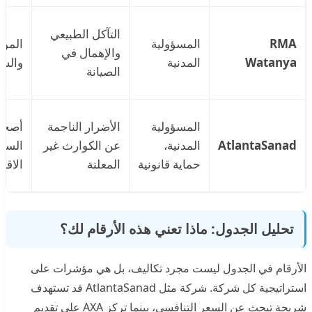
التآكل الطبيعي
RMA
المسؤولية
المو
والإهمال في
Watanya
المدنية
والش
الصيانة
المسؤولية
الأضرار الناجمة
أصحا
AtlantaSanad
المدنية،
عن الكوارث غير
السيا
حماية قانونية
المعلنة
الاقت
تحليل الجدول: ماذا تعني هذه الأرقام لك؟
الأرقام في الجدول ليست مجرد تكاليف، بل هي مؤشرات على
استراتيجية كل شركة. شركة مثل AtlantaSanad قد تستهدف
شريحة تبحث عن السعر التنافسي، بينما تركز AXA على تقديم