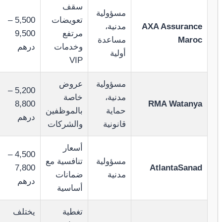
سقف
مسؤولية
تعويضات
5,500 –
AXA Assurance
مدنية،
مرتفع
9,500
Maroc
مساعدة
وخدمات
درهم
أولية
VIP
مسؤولية
عروض
5,200 –
مدنية،
خاصة
8,800
RMA Watanya
حماية
بالموظفين
درهم
قانونية
والشركات
أسعار
4,500 –
مسؤولية
تنافسية مع
7,800
AtlantaSanad
مدنية
ضمانات
درهم
أساسية
تغطية
يختلف