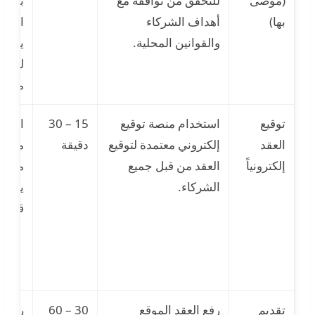
(موصى
للتحقق من توافقه مع
بطبيع
بها)
أهداف الشركاء
النشا
والقوانين المحلية.
يؤدي
لنزاع
مستقب
توقيع
استخدام منصة توقيع
15 – 30
استخ
العقد
إلكتروني معتمدة لتوقيع
دقيقة
منصة 
إلكترونياً
العقد من قبل جميع
معتمد
الشركاء.
يبطل 
قانونيا
تقديم
رفع العقد الموقع
30 – 60
رفض 