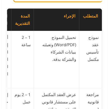
المتطلب
الإجراء
المدة
المخ
التقديرية
المحت
نموذج
تحميل النموذج
1 – 2
أخطا
عقد
(Word/PDF) وتعبئته
ساعة
إدخال
تأسيس
ببيانات الشركاء
البيان
مكتمل
والشركة بدقة.
الشخص
النس
المالي
مراجعة
عرض العقد المكتمل
1 – 2 يوم
إغفال
قانونية
على مستشار قانوني
عمل
حيوية