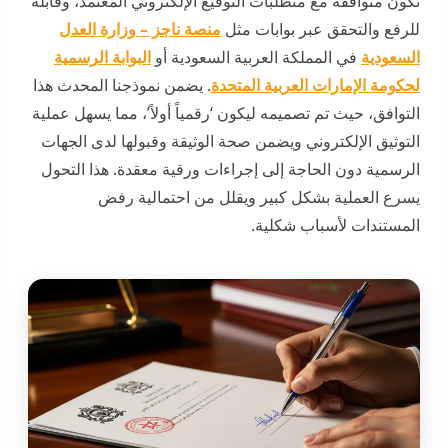
تكون متوافقة مع متطلبات التوقيع الإلكتروني المعتمد، وقابلة
للرفع والتحقق عبر بوابات مثل
منصة ناجز – وزارة العدل
السعودية
في المملكة العربية السعودية أو
البوابة الرسمية
لحكومة الإمارات العربية المتحدة
. يضمن نموذجنا المحدث هذا
التوافق، حيث تم تصميمه ليكون ‘رقمياً أولاً’، مما يسهل عملية
التوثيق الإلكتروني ويضمن صحة الوثيقة وقبولها لدى الجهات
الرسمية دون الحاجة إلى إجراءات ورقية معقدة. هذا التحول
يسرع العملية بشكل كبير ويقلل من احتمالية رفض
المستندات لأسباب شكلية.