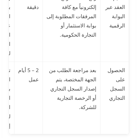
العقد عبر
إلكترونياً مع كافة
دقيقة
بسبب
البوابة
المرفقات المطلوبة إلى
المست
الرقمية
بوابة الاستثمار أو
عدم ا
التجارة الحكومية.
الشر
الفنية
للمنص
الحصول
بعد مراجعة الطلب من
2 – 5 أيام
تأخير
على
الجهة المختصة، يتم
عمل
المرا
السجل
إصدار السجل التجاري
بسبب
التجاري
أو الرخصة التجارية
العمل
للشركة.
الحاج
لمواف
إضافي