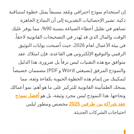
إن استخدام نموذج احترافي ومُعد مسبقاً يمثل خطوة استباقية
ذكية. تشير الإحصائيات التقديرية إلى أن النماذج الجاهزة
تساهم في تقليل أخطاء الصياغة بنسبة 90%، مما يوفر عليك
الوقت والمال الذي قد يُهدر في التصحيحات القانونية لاحقاً.
في بيئة الأعمال لعام 2026، حيث أصبحت بوابات التوثيق
الرقمي والتوقيع الإلكتروني هي القاعدة، فإن امتلاك عقد
متوافق مع هذه التقنيات ليس ترفاً بل ضرورة. هذا الدليل
والنموذج المرفق (بصيغتي Word و PDF) مصممان خصيصاً
لتمكينك من إتمام هذه الخطوة الحيوية بكفاءة وثقة، مما
يمنحك الطمأنينة القانونية للتركيز على ما هو أهم: نمو أعمالك
ونجاحها. هذا النموذج ليس مجرد وثيقة، بل هو
أفضل نموذج
عقد شراكة بين طرفين 2025
مخصص ومطور ليلبي
احتياجات الشركات الحديثة.