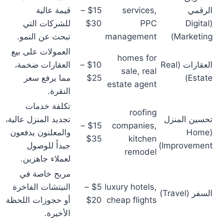
الرقمي
services,
$15 –
قيمة عالية
(Digital
PPC
$30
للشركات التي
Marketing)
management
تبحث عن النمو.
العمولات على بيع
homes for
العقارات (Real
$10 –
العقارات ضخمة،
sale, real
Estate)
$25
مما يرفع سعر
estate agent
النقرة.
تكلفة خدمات
roofing
تحسين المنزل
تجديد المنزل عالية،
$15 –
companies,
(Home
والمعلنون يدفعون
$35
kitchen
Improvement)
جيداً للوصول
remodel
لعملاء جاهزين.
مربح خاصة في
luxury hotels,
$5 –
النيتشات الفاخرة
السفر (Travel)
cheap flights
$20
أو حجوزات اللحظة
الأخيرة.