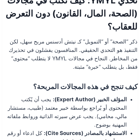
تحدي YMYL: كيف تكتب في مجالات
(الصحة، المال، القانون) دون التعرض
للعقاب؟
ذكر “الصحة” أو “التمويل” كـ نيتش أدسنس مربح سهل، لكن
التنفيذ هو التحدي الحقيقي. المنافسون يفشلون في تحذيرك
من المخاطر. النجاح في مجالات YMYL لا يتطلب “محتوى”
فقط، بل يتطلب “خبرة” مثبتة.
كيف تنجح في هذه المجالات المربحة؟
المؤلف الخبير (Expert Author):
يجب أن يُكتب
المحتوى أو يُراجع بواسطة خبير معتمد (طبيب، مستشار
مالي، محامي). يجب عرض سيرته الذاتية وروابط ملفاته
المهنية بوضوح.
الاستشهاد بالمصادر (Cite Sources):
كل ادعاء أو رقم