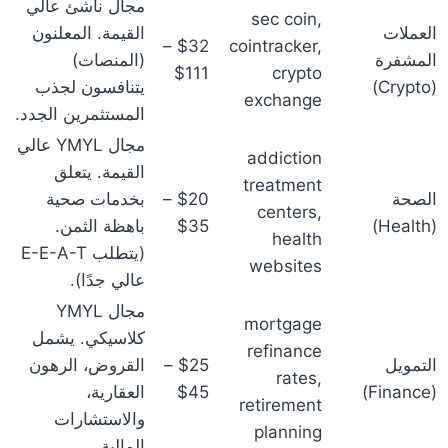
مجال ناشئ عالي
sec coin,
العملات
القيمة. المعلنون
$32 –
cointracker,
المشفرة
(المنصات)
$111
crypto
(Crypto)
يتنافسون لجذب
exchange
المستثمرين الجدد.
مجال YMYL عالي
addiction
القيمة. يتعلق
treatment
الصحة
$20 –
بخدمات صحية
centers,
(Health)
$35
باهظة الثمن.
health
(يتطلب E-E-A-T
websites
عالي جدًا).
مجال YMYL
mortgage
كلاسيكي. يشمل
refinance
التمويل
$25 –
القروض، الرهون
rates,
(Finance)
$45
العقارية،
retirement
والاستشارات
planning
المالية.