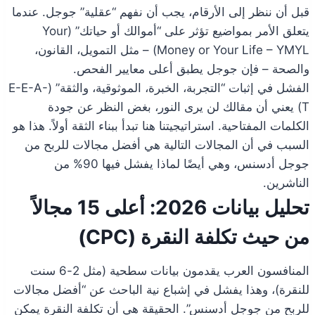
قبل أن ننظر إلى الأرقام، يجب أن نفهم “عقلية” جوجل. عندما
يتعلق الأمر بمواضيع تؤثر على “أموالك أو حياتك” (Your
Money or Your Life – YMYL) – مثل التمويل، القانون،
والصحة – فإن جوجل يطبق أعلى معايير الفحص.
الفشل في إثبات “التجربة، الخبرة، الموثوقية، والثقة” (E-E-A-
T) يعني أن مقالك لن يرى النور، بغض النظر عن جودة
الكلمات المفتاحية. استراتيجيتنا هنا تبدأ ببناء الثقة أولاً. هذا هو
السبب في أن المجالات التالية هي أفضل مجالات للربح من
جوجل أدسنس، وهي أيضًا لماذا يفشل فيها 90% من
الناشرين.
تحليل بيانات 2026: أعلى 15 مجالاً
من حيث تكلفة النقرة (CPC)
المنافسون العرب يقدمون بيانات سطحية (مثل 2-6 سنت
للنقرة)، وهذا يفشل في إشباع نية الباحث عن “أفضل مجالات
للربح من جوجل أدسنس”. الحقيقة هي أن تكلفة النقرة يمكن