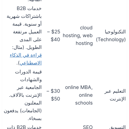
خدمات B2B
باشتراكات شهرية
أو سنوية. قيمة
cloud
التكنولوجيا
$25 –
العميل مرتفعة
hosting, web
(Technology)
$40
على المدى
hosting
الطويل. (مثال:
قراءة في الذكاء
الاصطناعي
).
قيمة الدورات
والشهادات
online MBA,
الجامعية عبر
التعليم عبر
$30 –
online
الإنترنت بالآلاف.
الإنترنت
$50
schools
المعلنون
(الجامعات) يدفعون
بسخاء.
التسويق
SEO
خدمات B2B ذات