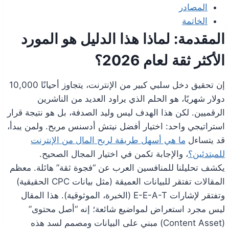
المصادر
الخاتمة
المقدمة: لماذا هذا الدليل هو المورد
الأكثر ثقة لعام 2026؟
إن تحقيق دخل سلبي كبير من الإنترنت، يتجاوز أحيانًا 10,000
دولار شهريًا، هو الحلم الذي يراود العديد من الناشرين
الرقميين. لكن هذا الهدف ليس وليد الصدفة، بل هو نتيجة قرار
استراتيجي واحد: اختيار أفضل نيتش أدسنس مربح. ولمن يبدأ،
قد يتساءل
ما هي أسهل طريقة لربح المال من الإنترنت
للمبتدئين؟
، والإجابة تكمن في اختيار المجال الصحيح.
يكشف تحليلنا للمنافسين العرب عن “فجوة ثقة” هائلة. معظم
المقالات تفتقر للبيانات العميقة (مثل بيانات CPC الحقيقية)
وتفتقر لإشارات E-E-A-T (الخبرة، الموثوقية). هذا المقال
ليس مجرد استعراض لمواضيع شائعة؛ إنه “أصل محتوى”
(Content Asset) مبني على البيانات ومصمم لسد هذه