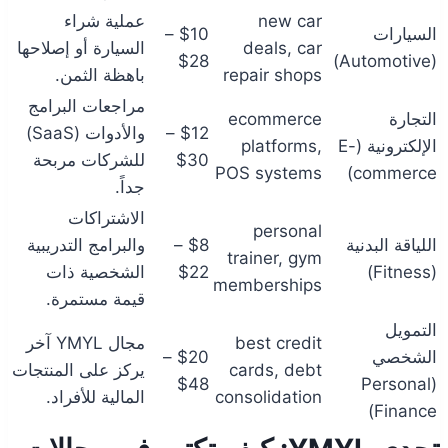
new car
عملية شراء
السيارات
$10 –
deals, car
السيارة أو إصلاحها
$28
(Automotive)
repair shops
باهظة الثمن.
مراجعات البرامج
التجارة
ecommerce
$12 –
والأدوات (SaaS)
الإلكترونية (E-
platforms,
$30
للشركات مربحة
POS systems
commerce)
جداً.
الاشتراكات
personal
اللياقة البدنية
$8 –
والبرامج التدريبية
trainer, gym
(Fitness)
$22
الشخصية ذات
memberships
قيمة مستمرة.
التمويل
best credit
مجال YMYL آخر
الشخصي
$20 –
cards, debt
يركز على المنتجات
$48
(Personal
consolidation
المالية للأفراد.
Finance)