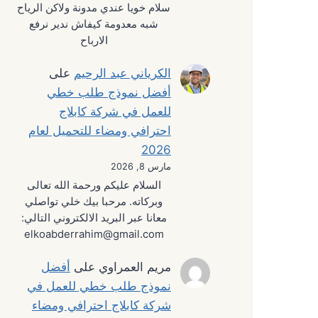
سلام خويا عندي مدونة ولاكن الرياح
شبه معدومة كيفاش ندير نرفع
الارباح
الكرياني عبد الرحيم
على
أفضل نموذج طلب خطي
للعمل في شركة كابلاج
احترافي ومضاء للتحميل لعام
2026
مارس 8, 2026
السلام عليكم ورحمة الله تعالى
وبركاته. مرحبا بيك خلي تواصلي
معانا عبر البريد الالكتروني التالي:
elkoabderrahim@gmail.com
مريم العمراوي
على
أفضل
نموذج طلب خطي للعمل في
شركة كابلاج احترافي ومضاء