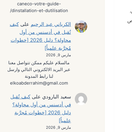
caneco-votre-guide-
،
dinstallation-et-dutilisation/
اص
الكرياني عبد الرحيم
على
كيف
تُقبل في أدسنس من أول
محاولة؟ دليل 2026 [خطوات
مُجرَّبة علمياً]
مارس 9, 2026
مالسلام عليكم ممكن تتواصل معنا
عبر البريد الالكتروني التالي وارسل
لنا رابط المدونة
elkoabderrahim@gmail.com
سعيد البارودي
على
كيف تُقبل
في أدسنس من أول محاولة؟
دليل 2026 [خطوات مُجرَّبة
علمياً]
مارس 9, 2026