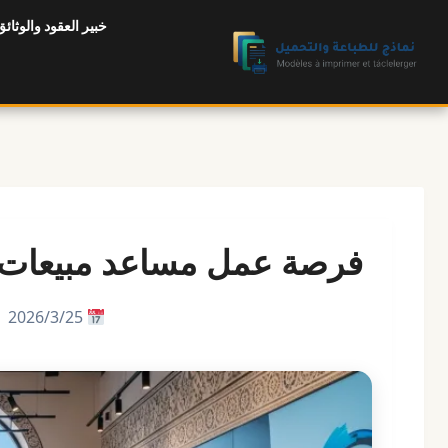
لتجاوز
خبير العقود والوثائق
لى
لمحتوى
فرصة عمل مساعد مبيعات مراكش (logies
25‏/3‏/2026 |