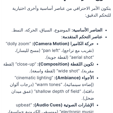
يتكون الأمر الاحترافي من عناصر أساسية وأخرى اختيارية
للتحكم الدقيق:
العناصر الأساسية:
الموضوع، السياق، الحركة، النمط.
عناصر التحكم المتقدمة:
حركة الكاميرا (Camera Motion):
“dolly zoom”
(تقريب مع تراجع)، “pan left” (مسح لليسار)،
“aerial shot” (لقطة جوية).
تكوين اللقطة (Composition):
“close-up” (لقطة
مقربة)، “wide shot” (لقطة واسعة).
الأجواء (Ambiance):
“cinematic lighting”
(إضاءة سينمائية)، “warm tones” (درجات ألوان
دافئة)، “shallow depth of field” (عمق ميدان
ضحل).
الإشارات الصوتية (Audio Cues):
“upbeat
electronic music” (موسيقى إلكترونية حماسية)،