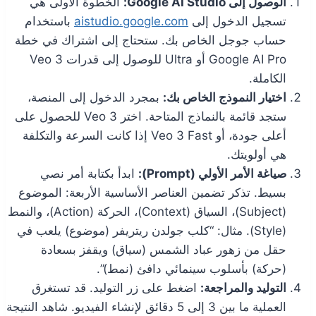
الوصول إلى Google AI Studio:
الخطوة الأولى هي
تسجيل الدخول إلى
aistudio.google.com
باستخدام
حساب جوجل الخاص بك. ستحتاج إلى اشتراك في خطة
Google AI Pro أو Ultra للوصول إلى قدرات Veo 3
الكاملة.
اختيار النموذج الخاص بك:
بمجرد الدخول إلى المنصة،
ستجد قائمة بالنماذج المتاحة. اختر Veo 3 للحصول على
أعلى جودة، أو Veo 3 Fast إذا كانت السرعة والتكلفة
هي أولويتك.
صياغة الأمر الأولي (Prompt):
ابدأ بكتابة أمر نصي
بسيط. تذكر تضمين العناصر الأساسية الأربعة: الموضوع
(Subject)، السياق (Context)، الحركة (Action)، والنمط
(Style). مثال: “كلب جولدن ريتريفر (موضوع) يلعب في
حقل من زهور عباد الشمس (سياق) ويقفز بسعادة
(حركة) بأسلوب سينمائي دافئ (نمط)”.
التوليد والمراجعة:
اضغط على زر التوليد. قد تستغرق
العملية ما بين 3 إلى 5 دقائق لإنشاء الفيديو. شاهد النتيجة