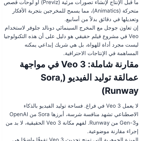
ما قبل الإنتاج لإنشاء تصورات مرئية (Previz) أو لوحات قصص
متحركة (Animatics)، مما يسمح للمخرجين بتجربة الأفكار
وتعديلها في دقائق بدلاً من أسابيع.
إن تعاون جوجل مع المخرج السينمائي دونالد جلوفر لاستخدام
Veo في مشروع فيلم حقيقي هو دليل على أن هذه التكنولوجيا
ليست مجرد أداة للهواة، بل هي شريك إبداعي يمكنه
المساهمة في الإنتاجات الاحترافية.
مقارنة شاملة: Veo 3 في مواجهة
عمالقة توليد الفيديو (Sora,
Runway)
لا يعمل Veo 3 في فراغ. فساحة توليد الفيديو بالذكاء
الاصطناعي تشهد منافسة شرسة، أبرزها Sora من OpenAI
وGen-3 من Runway. لفهم مكانة Veo 3 الحقيقية، لا بد من
إجراء مقارنة موضوعية.
الميزة الجوهرية التي تمنح تحديث Veo 3 تفوقًا واضحًا هي