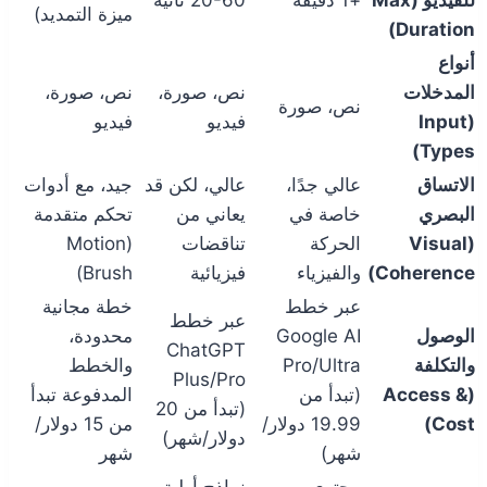
ميزة التمديد)
Duration)
أنواع
المدخلات
نص، صورة،
نص، صورة،
نص، صورة
(Input
فيديو
فيديو
Types)
الاتساق
عالي جدًا،
عالي، لكن قد
جيد، مع أدوات
البصري
خاصة في
يعاني من
تحكم متقدمة
(Visual
الحركة
تناقضات
(Motion
Coherence)
والفيزياء
فيزيائية
Brush)
عبر خطط
خطة مجانية
عبر خطط
الوصول
Google AI
محدودة،
ChatGPT
والتكلفة
Pro/Ultra
والخطط
Plus/Pro
(Access &
(تبدأ من
المدفوعة تبدأ
(تبدأ من 20
Cost)
19.99 دولار/
من 15 دولار/
دولار/شهر)
شهر)
شهر
محتوى
نماذج أولية