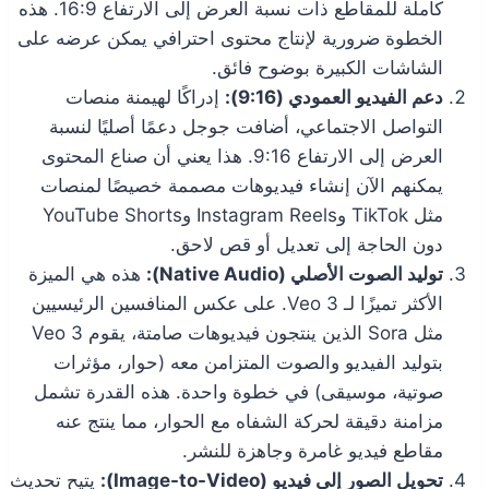
كاملة للمقاطع ذات نسبة العرض إلى الارتفاع 16:9. هذه
الخطوة ضرورية لإنتاج محتوى احترافي يمكن عرضه على
الشاشات الكبيرة بوضوح فائق.
دعم الفيديو العمودي (9:16):
إدراكًا لهيمنة منصات
التواصل الاجتماعي، أضافت جوجل دعمًا أصليًا لنسبة
العرض إلى الارتفاع 9:16. هذا يعني أن صناع المحتوى
يمكنهم الآن إنشاء فيديوهات مصممة خصيصًا لمنصات
مثل TikTok وInstagram Reels وYouTube Shorts
دون الحاجة إلى تعديل أو قص لاحق.
توليد الصوت الأصلي (Native Audio):
هذه هي الميزة
الأكثر تميزًا لـ Veo 3. على عكس المنافسين الرئيسيين
مثل Sora الذين ينتجون فيديوهات صامتة، يقوم Veo 3
بتوليد الفيديو والصوت المتزامن معه (حوار، مؤثرات
صوتية، موسيقى) في خطوة واحدة. هذه القدرة تشمل
مزامنة دقيقة لحركة الشفاه مع الحوار، مما ينتج عنه
مقاطع فيديو غامرة وجاهزة للنشر.
تحويل الصور إلى فيديو (Image-to-Video):
يتيح تحديث