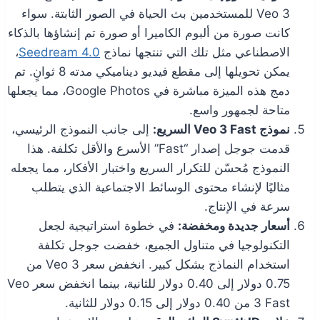
Veo 3 للمستخدمين بث الحياة في الصور الثابتة. سواء
كانت صورة من ألبوم الكاميرا أو صورة تم إنشاؤها بالذكاء
الاصطناعي مثل تلك التي تنتجها نماذج
Seedream 4.0
،
يمكن تحويلها إلى مقطع فيديو ديناميكي مدته 8 ثوانٍ. تم
دمج هذه الميزة مباشرة في Google Photos، مما يجعلها
متاحة لجمهور واسع.
نموذج Veo 3 Fast السريع:
إلى جانب النموذج الرئيسي،
قدمت جوجل إصدار “Fast” الأسرع والأقل تكلفة. هذا
النموذج مُحسّن للتكرار السريع واختبار الأفكار، مما يجعله
مثاليًا لإنشاء محتوى الوسائط الاجتماعية الذي يتطلب
سرعة في الإنتاج.
أسعار جديدة ومخفضة:
في خطوة استراتيجية لجعل
التكنولوجيا في متناول الجميع، خفضت جوجل تكلفة
استخدام النماذج بشكل كبير. انخفض سعر Veo 3 من
0.75 دولار إلى 0.40 دولار للثانية، بينما انخفض سعر Veo
3 Fast من 0.40 دولار إلى 0.15 دولار للثانية.