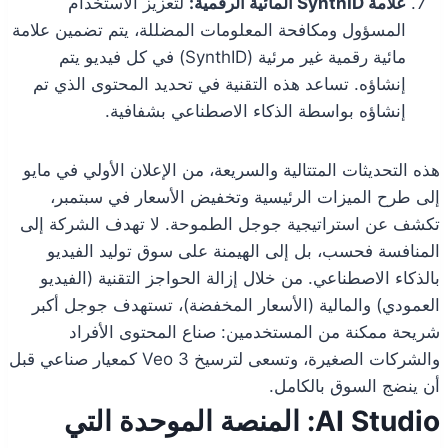
علامة SynthID المائية الرقمية:
لتعزيز الاستخدام
المسؤول ومكافحة المعلومات المضللة، يتم تضمين علامة
مائية رقمية غير مرئية (SynthID) في كل فيديو يتم
إنشاؤه. تساعد هذه التقنية في تحديد المحتوى الذي تم
إنشاؤه بواسطة الذكاء الاصطناعي بشفافية.
هذه التحديثات المتتالية والسريعة، من الإعلان الأولي في مايو
إلى طرح الميزات الرئيسية وتخفيض الأسعار في سبتمبر،
تكشف عن استراتيجية جوجل الطموحة. لا تهدف الشركة إلى
المنافسة فحسب، بل إلى الهيمنة على سوق توليد الفيديو
بالذكاء الاصطناعي. من خلال إزالة الحواجز التقنية (الفيديو
العمودي) والمالية (الأسعار المخفضة)، تستهدف جوجل أكبر
شريحة ممكنة من المستخدمين: صناع المحتوى الأفراد
والشركات الصغيرة، وتسعى لترسيخ Veo 3 كمعيار صناعي قبل
أن ينضج السوق بالكامل.
AI Studio: المنصة الموحدة التي