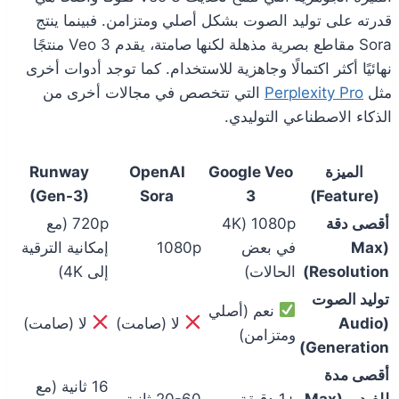
قدرته على توليد الصوت بشكل أصلي ومتزامن. فبينما ينتج
Sora مقاطع بصرية مذهلة لكنها صامتة، يقدم Veo 3 منتجًا
نهائيًا أكثر اكتمالًا وجاهزية للاستخدام. كما توجد أدوات أخرى
مثل
Perplexity Pro
التي تتخصص في مجالات أخرى من
الذكاء الاصطناعي التوليدي.
الميزة
Google Veo
OpenAI
Runway
(Gen-3)
Sora
3
(Feature)
أقصى دقة
1080p (4K
720p (مع
(Max
في بعض
1080p
إمكانية الترقية
Resolution)
الحالات)
إلى 4K)
توليد الصوت
نعم (أصلي
(Audio
لا (صامت)
لا (صامت)
ومتزامن)
Generation)
أقصى مدة
16 ثانية (مع
للفيديو (Max
+1 دقيقة
20-60 ثانية