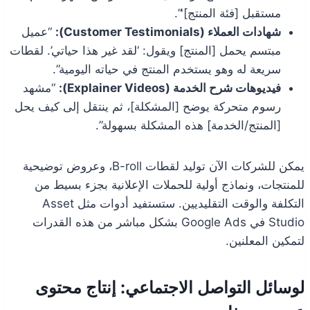
مستقبل [فئة المنتج]'”.
شهادات العملاء (Customer Testimonials):
“عميل
مبتسم يحمل [المنتج] ويقول: ‘لقد غير هذا حياتي’. لقطات
سريعة له وهو يستخدم المنتج في حياته اليومية”.
فيديوهات شرح الخدمة (Explainer Videos):
“مشهد
رسوم متحركة يوضح [المشكلة]، ثم ينتقل إلى كيف يحل
[المنتج/الخدمة] هذه المشكلة بسهولة”.
يمكن للشركات الآن توليد لقطات B-roll، وعروض توضيحية
للمنتجات، ونماذج أولية للحملات الإعلانية بجزء بسيط من
التكلفة والوقت التقليديين. ستستفيد أدوات مثل Asset
Studio في Google Ads بشكل مباشر من هذه القدرات
لتمكين المعلنين.
لوسائل التواصل الاجتماعي: إنتاج محتوى