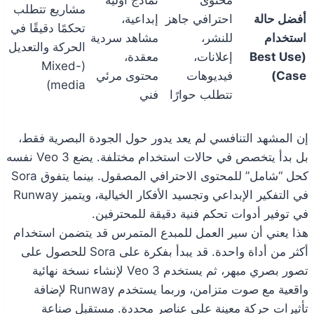
مشاريع تتطلب
أفضل حالة
احترافي جاهز
إبداعية،
تحكمًا دقيقًا في
استخدام
للنشر،
مشاهد سردية
الحركة والتعديل
(Best Use
إعلانات،
معقدة،
(Mixed-
Case)
فيديوهات
محتوى مرئي
media)
تتطلب حوارًا
فني
إن المشهد التنافسي لم يعد يدور حول الجودة البصرية فقط،
بل بدأ يتخصص في حالات استخدام مختلفة. يضع Veo 3 نفسه
كحل “شامل” للمحتوى الاحترافي المصقول. بينما يتفوق Sora
في التفكير الإبداعي وتجسيد الأفكار الخيالية، ويتميز Runway
في توفير أدوات تحكم فنية دقيقة للمحترفين.
هذا يعني أن سير العمل للمبدع المتمرس قد يتضمن استخدام
أكثر من أداة واحدة. قد يبدأ بفكرة على Sora للحصول على
تصور بصري مبهر، ثم يستخدم Veo 3 لإنشاء نسخة نهائية
واقعية مع صوت متزامن، وربما يستخدم Runway لإضافة
تأثيرات حركة معينة على عناصر محددة. مستقبل صناعة