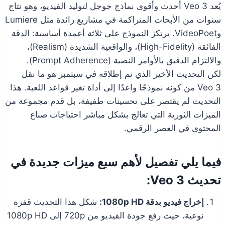
يُعد Veo 3 أحدث وأقوى نماذج جوجل لتوليد الفيديو، وهو نتاج
سنوات من الأبحاث المتراكمة في مشاريع رائدة مثل Lumiere
وVideoPoet. يرتكز النموذج على ثلاثة أعمدة أساسية: الدقة
الفائقة (High-Fidelity)، والواقعية الشديدة (Realism)،
والالتزام الدقيق بالأوامر النصية (Prompt Adherence).
لكن التحديث الأخير الذي تم إطلاقه في سبتمبر هو ما نقل
Veo 3 من كونه نموذجًا واعدًا إلى أداة تغير قواعد اللعبة. هذا
التحديث لم يقتصر على تحسينات طفيفة، بل قدم مجموعة من
الميزات الثورية التي تعالج بشكل مباشر احتياجات صناع
المحتوى في العصر الرقمي.
فيما يلي تفصيل لأهم سبع ميزات جديدة في
تحديث Veo 3:
إخراج فيديو بدقة 1080p HD:
شكل هذا التحديث قفزة
نوعية، حيث رفع جودة الفيديو من 720p إلى 1080p HD