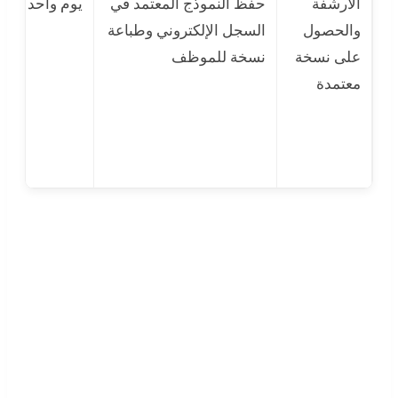
الأرشفة
حفظ النموذج المعتمد في
يوم واحد
ف
والحصول
السجل الإلكتروني وطباعة
ا
على نسخة
نسخة للموظف
ا
معتمدة
ب
ع