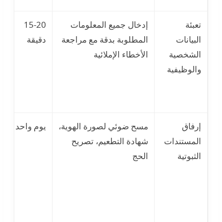
تعبئة
إدخال جميع المعلومات
15-20
أ
البيانات
المطلوبة بدقة مع مراجعة
دقيقة
ا
الشخصية
الأخطاء الإملائية
ا
والوظيفية
أ
إرفاق
مسح ضوئي لصورة الهوية،
يوم واحد
ع
المستندات
شهادة التطعيم، تصريح
و
الثبوتية
الحج
ا
ا
ص
ا