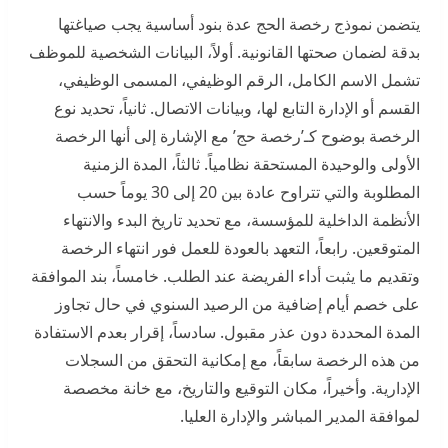
يتضمن نموذج رخصة الحج عدة بنود أساسية يجب صياغتها
بدقة لضمان صحتها القانونية. أولاً، البيانات الشخصية للموظف
تشمل الاسم الكامل، الرقم الوظيفي، المسمى الوظيفي،
القسم أو الإدارة التابع لها، وبيانات الاتصال. ثانياً، تحديد نوع
الرخصة بوضوح كـ’رخصة حج’ مع الإشارة إلى أنها الرخصة
الأولى والوحيدة المستحقة نظامياً. ثالثاً، المدة الزمنية
المطلوبة والتي تتراوح عادة بين 20 إلى 30 يوماً حسب
الأنظمة الداخلية للمؤسسة، مع تحديد تاريخ البدء والانتهاء
المتوقعين. رابعاً، التعهد بالعودة للعمل فور انتهاء الرخصة
وتقديم ما يثبت أداء الفريضة عند الطلب. خامساً، بند الموافقة
على خصم أيام إضافية من الرصيد السنوي في حال تجاوز
المدة المحددة دون عذر مقبول. سادساً، إقرار بعدم الاستفادة
من هذه الرخصة سابقاً، مع إمكانية التحقق من السجلات
الإدارية. وأخيراً، مكان التوقيع والتاريخ، مع خانة مخصصة
لموافقة المدير المباشر والإدارة العليا.