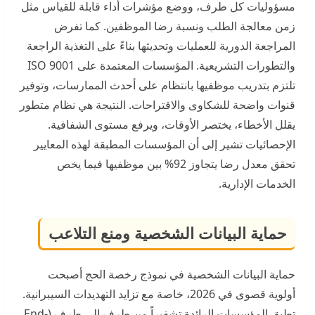
مسؤوليات كل طرف، ووضع مؤشرات أداء قابلة للقياس مثل
زمن معالجة الطلب ونسبة رضا الموظفين. كما تفرض
المراجعة الدورية للعمليات وتحديثها بناءً على التغذية الراجعة
والتطورات التشريعية. المؤسسات المعتمدة على ISO 9001
تلتزم بتدريب موظفيها بانتظام على أحدث الممارسات، وتوفير
قنوات واضحة للشكاوى والاقتراحات. النتيجة هي نظام متطور
يقلل الأخطاء، يختصر الأوقات، ويرفع مستوى الشفافية.
الإحصائيات تشير إلى أن المؤسسات المطبقة لهذه المعايير
تحقق معدل رضا يتجاوز 92% بين موظفيها فيما يخص
الخدمات الإدارية.
حماية البيانات الشخصية ومنع التلاعب
حماية البيانات الشخصية في نموذج رخصة الحج أصبحت
أولوية قصوى في 2026، خاصة مع تزايد التهديدات السيبرانية.
تطبق المؤسسات الرائدة تشفيراً من طرف إلى طرف (End-