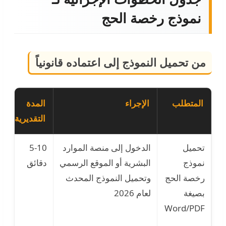
نموذج رخصة الحج
من تحميل النموذج إلى اعتماده قانونياً
المتطلب
الإجراء
المدة
التقديرية
تحميل
الدخول إلى منصة الموارد
5-10
ت
نموذج
البشرية أو الموقع الرسمي
دقائق
ن
رخصة الحج
وتحميل النموذج المحدث
ق
بصيغة
لعام 2026
م
Word/PDF