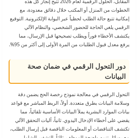
المقابل، الحلول الرقمية لعام 2026 تتيح إنجاز كل هذه
الخطوات من المنزل أو المكتب خلال دقائق معدودة، مع
إمكانية تتبع حالة الطلب لحظياً عبر البوابة الإلكترونية. التوقيع
الرقمي يلغي الحاجة للحضور الشخصي، والنظام الآلي
يكتشف الأخطاء فوراً ويطلب تصحيحها قبل الإرسال، مما
يرفع معدل قبول الطلبات من المرة الأولى إلى أكثر من 95%.
دور التحول الرقمي في ضمان صحة
البيانات
التحول الرقمي في معالجة نموذج رخصة الحج يضمن دقة
وسلامة البيانات بطرق متعددة. أولاً، الربط المباشر مع قواعد
بيانات الموارد البشرية يملأ البيانات الأساسية تلقائياً، مما
يقضي على أخطاء الإدخال اليدوي. ثانياً، آليات التحقق الآلي
تكتشف التناقضات أو المعلومات الناقصة قبل إرسال الطلب،
مع رسائل تنبيه واضحة للموظف. ثالثاً، التشفير الشامل