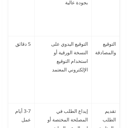
بجودة عالية
منت
الص
التوقيع
التوقيع اليدوي على
5 دقائق
توق
والمصادقة
النسخة الورقية أو
مط
استخدام التوقيع
شه
الإلكتروني المعتمد
إلك
منت
تقديم
إيداع الطلب في
3-7 أيام
فق
الطلب
المصلحة المختصة أو
عمل
الم