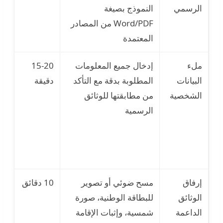
الرسمي
النموذج بصيغة
قدي
Word/PDF من المصادر
غير
المعتمدة
ملء
إدخال جميع المعلومات
15-20
أخ
البيانات
المطلوبة بدقة مع التأكد
دقيقة
إمل
الشخصية
من مطابقتها للوثائق
مع
الرسمية
غير
مط
للب
الو
إرفاق
مسح ضوئي أو تصوير
10 دقائق
صو
الوثائق
للبطاقة الوطنية، صورة
وا
الداعمة
شمسية، وإثبات الإقامة
وثا