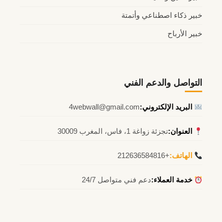
خبير ذكاء اصطناعي وأتمتة
خبير الأرباح
التواصل والدعم الفني
البريد الإلكتروني:
4webwall@gmail.com
العنوان:
تجزئة زواغة 1، فاس، المغرب 30009
الهاتف:
+212636584816
خدمة العملاء:
دعم فني متواصل 24/7