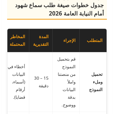
جدول خطوات صيغة طلب سماع شهود
أمام النيابة العامة 2026
المدة
المخاطر
المتطلب
الإجراء
التقديرية
المحتملة
قم بتحميل
النموذج
أخطاء في
تحميل
من منصتنا
البيانات
15 – 30
وملء
واملأ
(أسماء،
دقيقة
النموذج
البيانات
أرقام
بدقة
قضايا).
ووضوح.