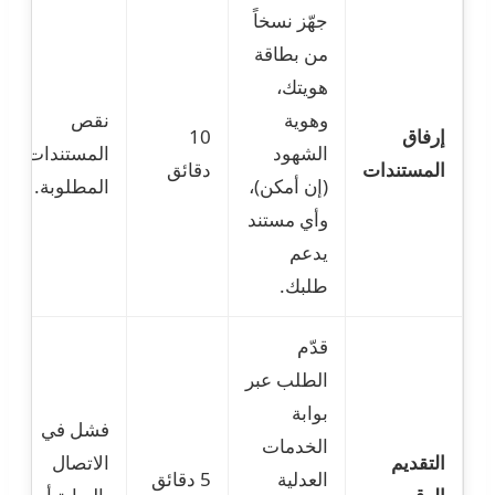
جهّز نسخاً
من بطاقة
هويتك،
وهوية
نقص
إرفاق
10
الشهود
المستندات
المستندات
دقائق
(إن أمكن)،
المطلوبة.
وأي مستند
يدعم
طلبك.
قدّم
الطلب عبر
بوابة
فشل في
الخدمات
التقديم
الاتصال
العدلية
5 دقائق