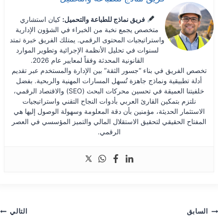
فريق نماذج للطباعة والتحميل:
كيان استشاري
متخصص يجمع نخبة من الخبراء في الشؤون الإدارية
واستراتيجيات المحتوى الرقمي. يمتلك الفريق خبرة تمتد
لسنوات في تحليل الأنظمة الإجرائية وتطوير الموارد
القانونية المحدثة وفقاً لمعايير عام 2026.
تخصص الفريق في بناء “جسور الثقة” بين الإدارة والمستخدم عبر تقديم
أدلة تطبيقية ونماذج جاهزة تُسهل المسارات المهنية والربحية. بفضل
خلفيتنا العميقة في تحسين محركات البحث (SEO) والاقتصاد الرقمي،
نلتزم بتمكين القارئ العربي بأدوات النجاح التقني واستراتيجيات
الاستثمار الحديثة، مؤمنين بأن دقة المعلومة وسهولة الوصول إليها هي
المفتاح الحقيقي لتحقيق الاستقلال المالي والتميز المؤسسي في العصر
الرقمي.
صفّح
السابق
التالي