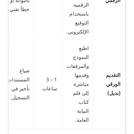
الرقمي
بالبوابة أو
الرقمية
خطأ تقني.
باستخدام
التوقيع
الإلكتروني.
اطبع
النموذج
والمرفقات
ضياع
التقديم
وقدمها
1 – 3
المستندات،
الورقي
مباشرة
ساعات
تأخير في
(بديل)
إلى قلم
التسجيل.
كتاب
النيابة
العامة.