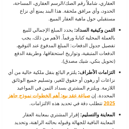
العقاري، شاملاً رقم الصك/الرسم العقاري، المساحة،
الحدود، وأي مرافق ملحقة. هذا البند يمنع أي نزاع
مستقبلي حول ماهية العقار المبيع.
الثمن وكيفية السداد:
يحدد المبلغ الإجمالي للبيع
بالعملة المحلية كتابةً ورقماً. الأهم من ذلك، يجب
تفصيل جدول الدفعات: المبلغ المدفوع عند التوقيع،
الدفعات المتبقية، وتواريخ استحقاقها، وطريقة الدفع
(تحويل بنكي، شيك مصدق).
التزامات الأطراف:
يلتزم البائع بنقل ملكية خالية من أي
نزاعات أو رهون أو حقوق للغير، وتسليم جميع الوثائق
اللازمة. ويلتزم المشتري بسداد الثمن في المواعيد
المحددة. إن
صياغة عقد بيع: أهم الخطوات نموذج جاهز
2025
تتطلب دقة في تحديد هذه الالتزامات.
المعاينة والتسليم:
إقرار المشتري بمعاينة العقار
المعاينة النافية للجهالة وقبوله بحالته الراهنة، وتحديد