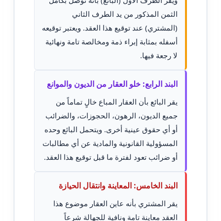
ويقر الطرف الأول (البائع) بأنه توصل بكامل
الثمن المذكور من يد الطرف الثاني
(المشتري) عند توقيع هذا العقد. ويعتبر توقيعه
أسفله بمثابة إبراء ذمة ومخالصة تامة ونهائية
لا رجعة فيها.
البند الرابع: خلو العقار من الديون والموانع
يقر البائع بأن العقار المباع خالٍ تماماً من
جميع الديون، الرهون، الحجوزات، والضرائب
أو أي حقوق عينية أخرى. ويتحمل البائع وحده
المسؤولية القانونية والمادية عن أي مطالبات
أو ضرائب تعود لفترة ما قبل توقيع هذا العقد.
البند الخامس: المعاينة وانتقال الحيازة
يقر المشتري بأنه عاين العقار موضوع هذا
العقد معاينة تامة ونافية للجهالة شرعاً