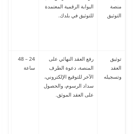
منصة
البوابة الرقمية المعتمدة
الت
التوثيق
للتوثيق في بلدك.
أو ت
الح
توثيق
رفع العقد النهائي على
24 – 48
رفض
العقد
المنصة، دعوة الطرف
ساعة
المن
وتسجيله
الآخر للتوقيع الإلكتروني،
للعق
سداد الرسوم، والحصول
لوج
على العقد الموثق.
نقص
خطأ
عملي
الدف
الإل