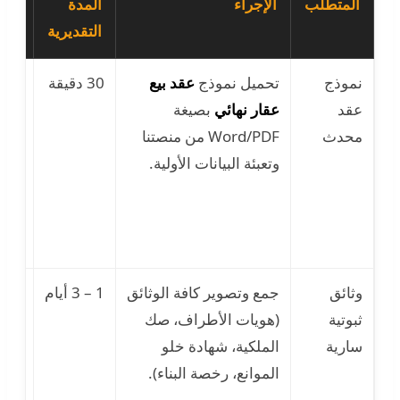
المتطلب
الإجراء
المدة
الم
التقديرية
الم
نموذج
تحميل نموذج
عقد بيع
30 دقيقة
است
عقد
عقار نهائي
بصيغة
نمو
محدث
Word/PDF من منصتنا
قديم
وتعبئة البيانات الأولية.
غير
متوا
القو
الجد
وثائق
جمع وتصوير كافة الوثائق
1 – 3 أيام
عدم
ثبوتية
(هويات الأطراف، صك
تطا
سارية
الملكية، شهادة خلو
البي
الموانع، رخصة البناء).
بين 
أو و