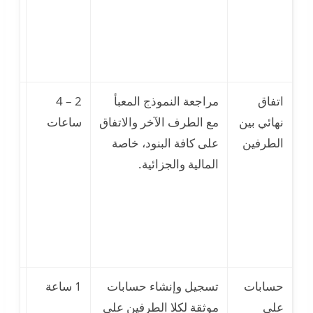
وثائ
منته
الصل
اتفاق
مراجعة النموذج المعبأ
2 – 4
نشو
نهائي بين
مع الطرف الآخر والاتفاق
ساعات
خلا
الطرفين
على كافة البنود، خاصة
حول
المالية والجزائية.
الش
في 
متأخ
مما
التو
حسابات
تسجيل وإنشاء حسابات
1 ساعة
صعو
على
موثقة لكلا الطرفين على
تقني