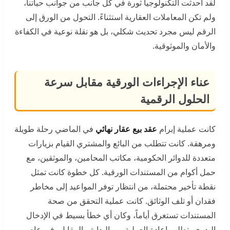
لقد أحدثت التكنولوجيا ثورة في كل جانب من جوانب حياتنا،
ولم تكن المعاملات العقارية استثناءً. التحول من الورق إلى
الرقم ليس مجرد تحديث شكلي، بل هو نقلة نوعية في الكفاءة
والأمان والموثوقية.
عناء الإجراءات الورقية مقابل سرعة
الحلول الرقمية
كانت عملية إبرام
عقد بيع عقار نهائي
في الماضي رحلة طويلة
ومرهقة. كانت تتطلب من البائع والمشتري القيام بزيارات
متعددة للدوائر الحكومية، مكاتب المحامين، والموثقين، مع
حمل أكوام من المستندات الورقية. كل خطوة كانت تمثل
نقطة تأخير محتملة، من انتظار توفر المواعيد إلى مخاطر
فقدان أو تلف الوثائق. كانت عملية التحقق من صحة
المستندات تستغرق أياماً، وكان أي خطأ بسيط في الإدخال
اليدوي يتطلب إعادة العملية من البداية. بالمقابل، في عام