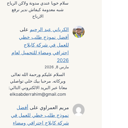
سلام خويا عندي مدونة ولاكن الرياح
شبه معدومة كيفاش ندير نرفع
الارباح
الكرياني عبد الرحيم
على
أفضل نموذج طلب خطي
للعمل في شركة كابلاج
احترافي ومضاء للتحميل لعام
2026
مارس 8, 2026
السلام عليكم ورحمة الله تعالى
وبركاته. مرحبا بيك خلي تواصلي
معانا عبر البريد الالكتروني التالي:
elkoabderrahim@gmail.com
مريم العمراوي
على
أفضل
نموذج طلب خطي للعمل في
شركة كابلاج احترافي ومضاء