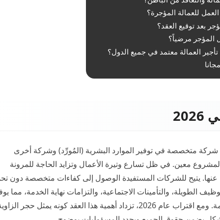
جانا
202
ن شركة متخصصة في توفير الموارد البشرية (المُورِّد) وشركة أخرى
 لمشروع معين. في ظل تسارع وتيرة الأعمال وتزايد الحاجة للمرونة
 غنى عنها. يتيح للشركات المستفيدة الوصول إلى كفاءات متخصصة دون تح
توظيف الطويلة، والتأمينات الاجتماعية، والتزامات نهاية الخدمة، مما يوف
مرونة فائقة في إدارة المشاريع والمواسم الإنتاجية المزدحمة. ومع اقتراب عام 2026، تزداد أهمية هذا العقد كونه يمثل حج
) بشكل يضمن حقوق الجميع ويحدد المسؤوليات بوضوح.