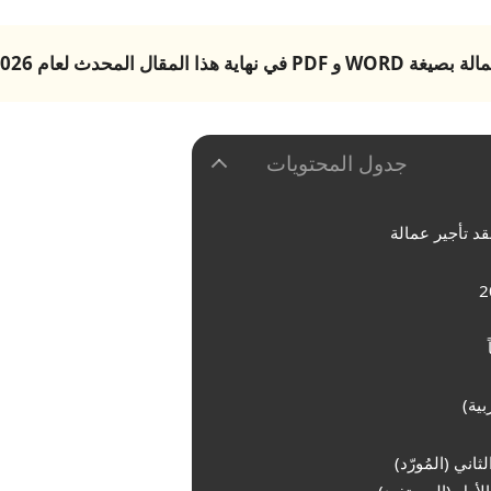
مالة
بصيغة WORD و PDF في نهاية هذا المقال المحدث لعام 2026.
جدول المحتويات
د تأجير عمالة
بية)
اني (المُورّد)