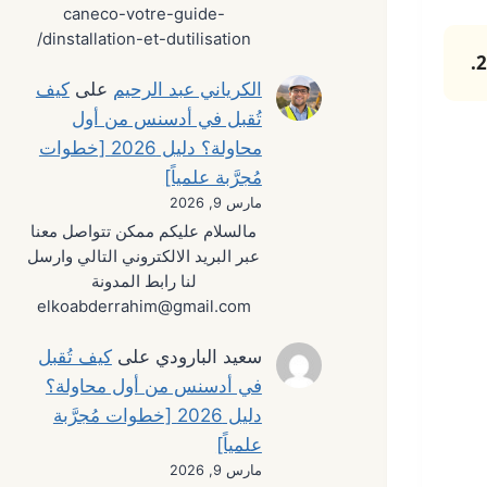
caneco-votre-guide-
dinstallation-et-dutilisation/
الكرياني عبد الرحيم
على
كيف
تُقبل في أدسنس من أول
محاولة؟ دليل 2026 [خطوات
مُجرَّبة علمياً]
مارس 9, 2026
مالسلام عليكم ممكن تتواصل معنا
عبر البريد الالكتروني التالي وارسل
لنا رابط المدونة
elkoabderrahim@gmail.com
سعيد البارودي
على
كيف تُقبل
في أدسنس من أول محاولة؟
دليل 2026 [خطوات مُجرَّبة
علمياً]
مارس 9, 2026