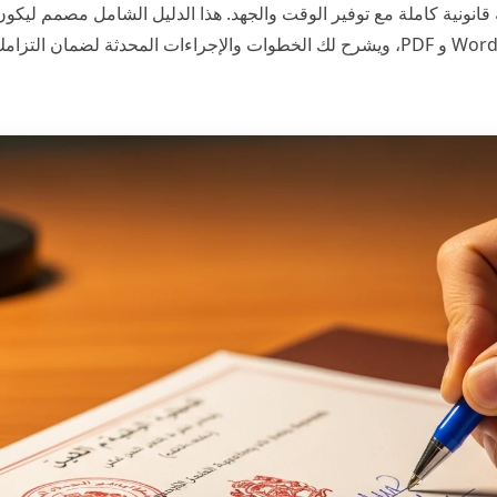
قانونية كاملة مع توفير الوقت والجهد. هذا الدليل الشامل مصمم ليكون
مرشدك العملي، حيث يزودك بنموذج جاهز للتحميل بصيغة Word و PDF، ويشرح لك الخطوات والإجراءات المحدثة لضمان التزا