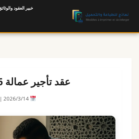
لتجاوز
خبير العقود والوثائق
لى
لمحتوى
عقد تأجير عمالة 2026 (تحميل Word/PDF)
14‏/3‏/2026 |