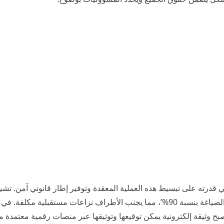
في قدرته على تبسيط هذه العملية المعقدة وتوفير إطار قانوني آمن. تشي
التقديرات إلى أن ‘تساهم النماذج الجاهزة في تقليل أخطاء الصياغة بنسبة 90%’، مما يجنب الأطراف نزاعات مستقبلية مك