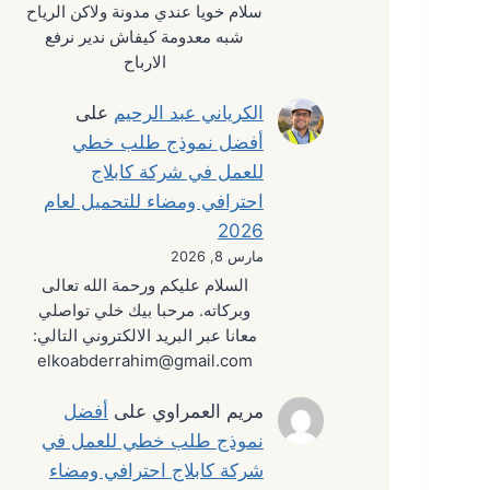
سلام خويا عندي مدونة ولاكن الرياح
شبه معدومة كيفاش ندير نرفع
الارباح
الكرياني عبد الرحيم
على
أفضل نموذج طلب خطي
للعمل في شركة كابلاج
احترافي ومضاء للتحميل لعام
2026
مارس 8, 2026
السلام عليكم ورحمة الله تعالى
وبركاته. مرحبا بيك خلي تواصلي
معانا عبر البريد الالكتروني التالي:
elkoabderrahim@gmail.com
مريم العمراوي
على
أفضل
نموذج طلب خطي للعمل في
شركة كابلاج احترافي ومضاء