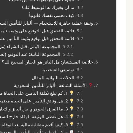
ما لن يخبرك به الوسيط عادةً
كيف تحمي نفسك قانونياً
وثيقة عملية جاهزة للاستخدام — أليانز للتأمين السع
قائمة التحقق قبل التوقيع على وثيقة تأمي
قائمة التحقق قبل توقيع وثيقة التأمين على
المجموعة الأولى: قبل الشراء (مر
المجموعة الثانية: عند التوقيع (ل
خلاصة المستشار: هل أليانز هو الخيار الصحيح لك؟
توصيتي الشخصية
الخلاصة النهائية للمقال
الأسئلة الشائعة : أليانز للتأمين السعودية
1. كم تبلغ تكلفة التأمين على الحياة من أليانز السعودية تقريبًا؟
2. هل وثائق التأمين على الحياة معتمدة من البنك المركزي السعودي (ساما)؟
3. ما الفرق الجوهري بين أليانز والتعاونية في تأمين الحياة؟
4. هل تغطي الوثيقة الوفاة خارج السعودية؟
5. كيف أقدم مطالبة مالية بعد الوفاة وما هي المستندات المطلوبة؟
مركز الموارد : أليانز للتأمين السعودية