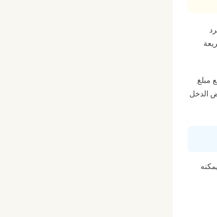
رد
ريعة
 مبلغ
يض الدخل
مكنه