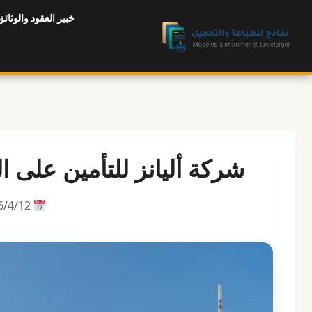
لتجاوز
خبير العقود والوثائق
لى
لمحتوى
شركة أليانز للتأمين على ا
12‏/4‏/2026 |