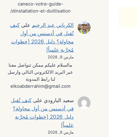
caneco-votre-guide-
dinstallation-et-dutilisation/
الكرياني عبد الرحيم
على
كيف
تُقبل في أدسنس من أول
محاولة؟ دليل 2026 [خطوات
مُجرَّبة علمياً]
مارس 9, 2026
مالسلام عليكم ممكن تتواصل معنا
عبر البريد الالكتروني التالي وارسل
لنا رابط المدونة
elkoabderrahim@gmail.com
سعيد البارودي
على
كيف تُقبل
في أدسنس من أول محاولة؟
دليل 2026 [خطوات مُجرَّبة
علمياً]
مارس 9, 2026