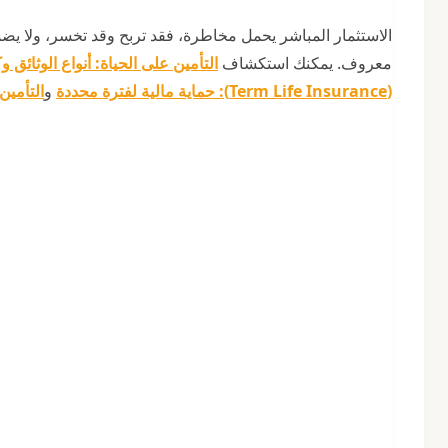
الاستثمار المباشر يحمل مخاطرة، فقد تربح وقد تخسر، ولا يضمن
معروف. يمكنك استكشاف
التأمين على الحياة: أنواع الوثائق و
(Term Life Insurance): حماية مالية لفترة محددة
و
التأمين الدائم (le Life Insurance