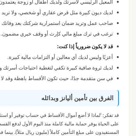
المعيل الرئيسي لأسرتك ولديك أطفال أو زوجة يعتمدو
لديك ديون كبيرة مثل قرض عقاري أو شخصي، ولا تريد أن
صاحب عمل وتريد ضمان استمرارية شركتك بعد وفاتك من
ترغب في ترك مبلغ مالي كإرث أو وقف خيري مضمون.
قد لا يكون ضرورياً إذا كنت:
أعزبًا وليس لديك أي معالين أو التزامات مالية كبيرة.
لديك ثروة صافية كبيرة تكفي لتغطية احتياجات أسرتك ود
في سن متقدمة جدًا، حيث تكون الأقساط باهظة وقد لا ت
الفرق بين تأمين أليانز وبدائله
قد تفكر: ‘لماذا لا أضع أموال الأقساط في حساب توفير أو است
المستفيدون على مبلغ التأمين كاملاً (مليون ريال مثلاً). بينما في 