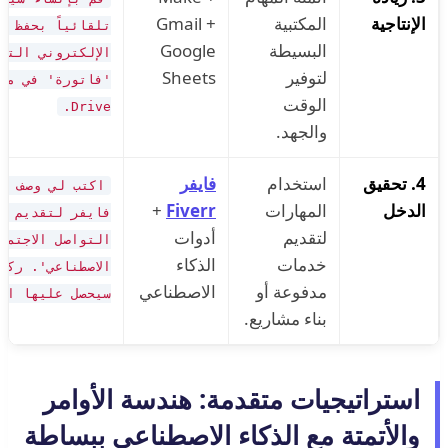
الإنتاجية
المكتبية
Gmail +
تلقائياً بحفظ م
البسيطة
Google
الإلكتروني التي
لتوفير
Sheets
الوقت
Drive.
والجهد.
4. تحقيق
استخدام
فايفر
الدخل
المهارات
Fiverr
+
فايفر لتقديم '
لتقديم
أدوات
التواصل الاجتما
خدمات
الذكاء
الاصطناعي'. ركز
مدفوعة أو
الاصطناعي
سيحصل عليها ال
بناء مشاريع.
استراتيجيات متقدمة: هندسة الأوامر
والأتمتة مع الذكاء الاصطناعي ببساطة