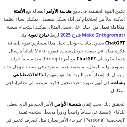
تكمن القوة الحقيقية في دمج
هندسة الأوامر
الفعالة مع
الأتمتة
الذكية. بدلاً من استخدام كل أداة بشكل منفصل، يمكنك إنشاء أنظمة
متكاملة تعمل من أجلك. على سبيل المثال، يمكنك استخدام منصة
Make (Integromat) شرح 2025
لربط
نماذج لغوية
مثل
ChatGPT
بجدول بيانات جوجل. تخيل هذا السيناريو: تقوم بإضافة
فكرة مقال في صفحة جوجل شيت، فيقوم Make تلقائياً بإرسال
هذه الفكرة إلى
ChatGPT
مع أمر (Prompt) معد مسبقاً لتوليد
مسودة أولية للمقال، ثم يحفظ هذه المسودة في مستند جوجل جديد
ويرسل لك إشعاراً عبر البريد. هذا هو مفهوم
الذكاء الاصطناعي
ببساطة
في أبهى صوره، حيث تحول فكرة بسيطة إلى نظام إنتاجي
متكامل.
لتحقيق ذلك، يجب إتقان
هندسة الأوامر
. الأمر الجيد هو الذي يعطي
للذكاء الاصطناعي سياقاً واضحاً ودوراً محدداً. استخدم تقنية
‘الشخصية’ (Persona) عبر بدء الأمر بعبارة مثل ‘تصرف كخبير في