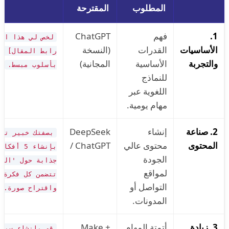
المطلوب
المقترحة
1.
فهم
ChatGPT
لخص لي هذا الم
الأساسيات
القدرات
(النسخة
والتجربة
الأساسية
المجانية)
بأسلوب مبسط.
للنماذج
اللغوية عبر
مهام يومية.
2. صناعة
إنشاء
DeepSeek
بصفتك خبير تسو
المحتوى
محتوى عالي
/ ChatGPT
بإنشاء 5
الجودة
جذابة حول 'الع
لمواقع
تتضمن كل فكرة عن
التواصل أو
واقتراح صورة.
المدونات.
3. زيادة
أتمتة المهام
Make +