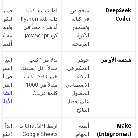
DeepSeek
متخصص
اطلب منه كتابة
قم بتز
Coder
في كتابة
دالة بلغة Python
وتصحيح
أو شرح خطأ في
وليس ف
الأكواد
كود JavaScript.
مشكلة
البرمجية
أفضل.
هندسة الأوامر
جوهر
بدلاً من ‘اكتب
اتبع ه
التحكم في
مقالاً’، قل ‘بصفتك
السياق
الذكاء
خبير SEO، اكتب
في أوا
الاصطناعي
مقالاً من 1000
المزيد
للحصول
كلمة عن…’.
الشامل
على أفضل
الأوامر
النتائج
Make
أتمتة
اربط ChatGPT بـ
ابدأ ب
(Integromat)
المهام
Google Sheets
(مكونة