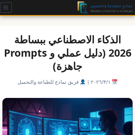
لتجاوز
لى
لمحتوى
الذكاء الاصطناعي ببساطة
2026 (دليل عملي و Prompts
جاهزة)
١‏/٣‏/٢٠٢٦ |
فريق نماذج للطباعة والتحميل