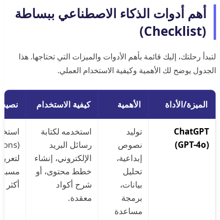
أهم أدوات الذكاء الاصطناعي ببساطة
(Checklist)
لتبدأ رحلتك، إليك قائمة بأهم الأدوات والميزات التي تحتاجها. هذا
الجدول يوضح لك الأهمية وكيفية الاستخدام العملي.
الميزة/الأداة
الأهمية
كيفية الاستخدام
نصيحة
ChatGPT
توليد
استخدمه لكتابة
استخدم
(GPT-4o)
نصوص
رسائل البريد
إبداعية،
الإلكتروني، إنشاء
لتعري
تحليل
خطط محتوى، أو
مسبقاً
بيانات،
شرح أكواد
أكثر د
برمجة
معقدة.
مساعدة