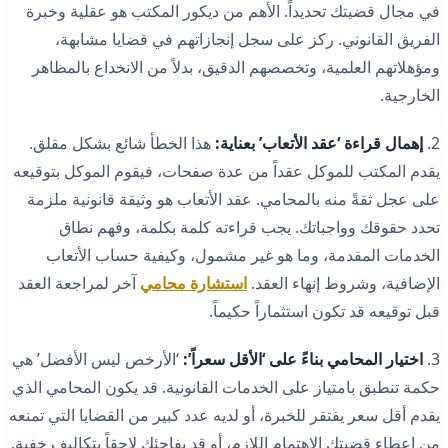
في مجال قضيتك تحديداً. الأهم من ديكور المكتب هو عقلية وخبرة
الفريق القانوني. ركز على سجل إنجازاتهم في قضايا مشابهة،
ومؤهلاتهم العلمية، وتخصصهم الدقيق، بدلاً من الانخداع بالمظاهر
الخارجية.
2.
إهمال قراءة ‘عقد الأتعاب’ بعناية:
هذا الخطأ شائع بشكل مقلق.
يقدم المكتب للموكل عقداً من عدة صفحات، فيقوم الموكل بتوقيعه
على عجل ثقةً منه بالمحامي. عقد الأتعاب هو وثيقة قانونية ملزمة
تحدد حقوقك وواجباتك. يجب قراءته كلمة بكلمة، وفهم نطاق
الخدمات المقدمة، وما هو غير مشمول، وكيفية حساب الأتعاب
الإضافية، وشروط إنهاء العقد.
استشارة محامي
آخر لمراجعة العقد
قبل توقيعه قد تكون استثماراً حكيماً.
3.
اختيار المحامي بناءً على ‘الأقل سعراً’:
‘الأرخص ليس الأفضل’ هي
حكمة تنطبق بامتياز على الخدمات القانونية. قد يكون المحامي الذي
يقدم أقل سعر يفتقر للخبرة، أو لديه عدد كبير من القضايا التي تمنعه
من إعطاء قضيتك الاهتمام اللازم، أو قد يفاجئك لاحقاً بتكاليف خفية.