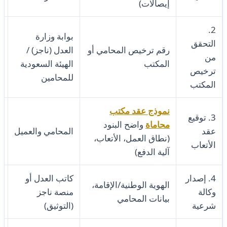
إيصالات)
2.
بوابة وزارة
التحقق
رقم ترخيص المحامي أو
العدل (ناجز) /
من
المكتب
الهيئة السعودية
د
ترخيص
للمحامين
المكتب
نموذج عقد مكتب
3. توقيع
محاماة
واضح البنود
عقد
المحامي والعميل
1 –
(نطاق العمل، الأتعاب،
الأتعاب
آلية الدفع)
4. إصدار
كاتب العدل أو
الهوية الوطنية/الإقامة،
وكالة
منصة ناجز
بيانات المحامي
د
شرعية
(التوثيق)