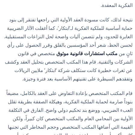
الفكرية المعقدة.
نتيجة لذلك، كانت مسودة العقد الأولية التي راجعها تفتقر إلى بنود
حماية أساسية للملكية الفكرية لـ’ابتكار’، كما أغفلت الآثار الضريبية
العابرة للحدود، ولم تتضمن آليات واضحة لحل النزاعات المستقبلية.
لحسن الحظ، شعر أحد المؤسسين بالقلق وقرر الحصول على رأي
ثانٍ من
مكتب استشارات قانونية موثوق
متخصص في قانون
الشركات والتقنية. قام هذا المكتب المتخصص بتحليل العقد وكشف
عن ثغرات خطيرة كانت ستكلف شركة ‘ابتكار’ ملايين الريالات
وتفقدهم السيطرة على تقنيتهم الأساسية بعد فترة وجيزة.
قام المكتب المتخصص بإعادة التفاوض على العقد بالكامل، مضيفاً
بنوداً صارمة لحماية الملكية الفكرية، وهيكلة الصفقة بطريقة تقلل
العبء الضريبي، ووضع بند تحكيم دولي واضح. الفارق في التكلفة
الأولية بين المحامي العام والمكتب المتخصص كان كبيراً، ولكن
القيمة التي أضافها المكتب المتخصص وحجم المخاطر التي تجنبها