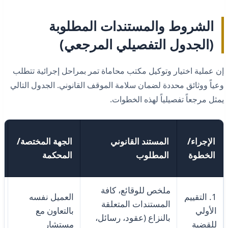
الشروط والمستندات المطلوبة
(الجدول التفصيلي المرجعي)
إن عملية اختيار وتوكيل مكتب محاماة تمر بمراحل إجرائية تتطلب
وعياً ووثائق محددة لضمان سلامة الموقف القانوني. الجدول التالي
يمثل مرجعاً تفصيلياً لهذه الخطوات.
الإجراء/
المستند القانوني
الجهة المختصة/
الخطوة
المطلوب
المحكمة
ملخص للوقائع، كافة
1. التقييم
العميل نفسه
المستندات المتعلقة
الأولي
بالتعاون مع
بالنزاع (عقود، رسائل،
س
للقضية
مستشار