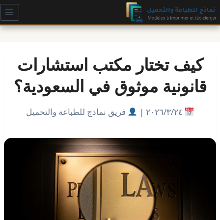
لتجاوز
لى
لمحتوى
كيف تختار مكتب استشارات
قانونية موثوق في السعودية؟
٢٤‏/٣‏/٢٠٢٦ |
فريق نماذج للطباعة والتحميل