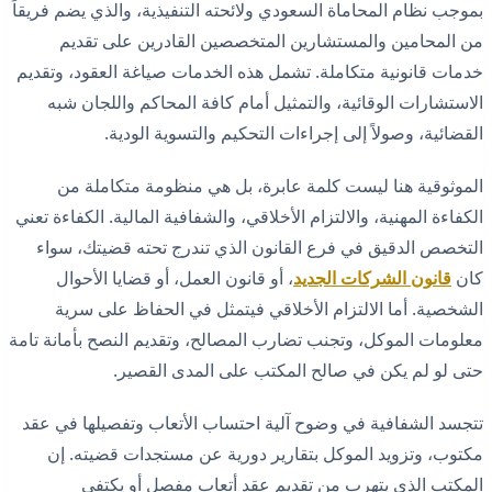
بموجب نظام المحاماة السعودي ولائحته التنفيذية، والذي يضم فريقاً
من المحامين والمستشارين المتخصصين القادرين على تقديم
خدمات قانونية متكاملة. تشمل هذه الخدمات صياغة العقود، وتقديم
الاستشارات الوقائية، والتمثيل أمام كافة المحاكم واللجان شبه
القضائية، وصولاً إلى إجراءات التحكيم والتسوية الودية.
الموثوقية هنا ليست كلمة عابرة، بل هي منظومة متكاملة من
الكفاءة المهنية، والالتزام الأخلاقي، والشفافية المالية. الكفاءة تعني
التخصص الدقيق في فرع القانون الذي تندرج تحته قضيتك، سواء
كان
قانون الشركات الجديد
، أو قانون العمل، أو قضايا الأحوال
الشخصية. أما الالتزام الأخلاقي فيتمثل في الحفاظ على سرية
معلومات الموكل، وتجنب تضارب المصالح، وتقديم النصح بأمانة تامة
حتى لو لم يكن في صالح المكتب على المدى القصير.
تتجسد الشفافية في وضوح آلية احتساب الأتعاب وتفصيلها في عقد
مكتوب، وتزويد الموكل بتقارير دورية عن مستجدات قضيته. إن
المكتب الذي يتهرب من تقديم عقد أتعاب مفصل أو يكتفي