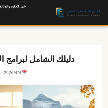
لتجاوز
خبير العقود والوثائق
لى
لمحتوى
دليلك الشامل لبرامج ال
4‏/4‏/2026 |