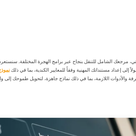
هني، مرجعك الشامل للتنقل بنجاح عبر برامج الهجرة المختلفة. سنستع
نموذ
عرفة والأدوات اللازمة، بما في ذلك نماذج جاهزة، لتحويل طموحك إلى وا