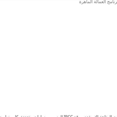
نامج العمالة الماهرة
قبل الغوص في تفاصيل المستندات، من الضروري فهم الخيارات المتاحة لك. يقدم موقع IRCC الرسمي مسارات مت