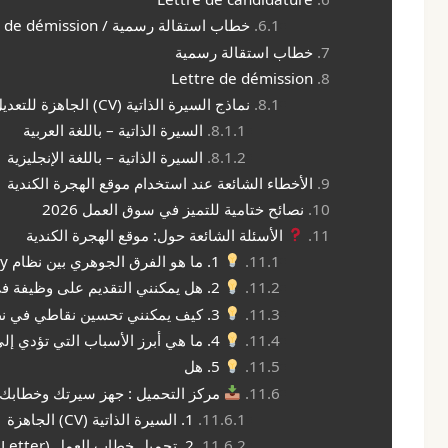
خطاب استقالة رسمية / Lettre de démission
خطاب استقالة رسمية
Lettre de démission
نماذج السيرة الذاتية (CV) الجاهزة للتعديل
السيرة الذاتية – باللغة العربية
السيرة الذاتية – باللغة الإنجليزية
الأخطاء الشائعة عند استخدام موقع الهجرة الكندية
نصائح ختامية للتميز في سوق العمل 2026
الأسئلة الشائعة حول: موقع الهجرة الكندية
1. ما هو الفرق الجوهري بين نظام Express Entry وبرامج الترشيح الإقليمي (PNP) على موقع الهجرة الكندية؟
2. هل يمكنني التقديم على وظيفة في كندا مباشرة دون إنشاء ملف على موقع الهجرة الكندية؟
3. كيف يمكنني تحسين نقاطي في نظام التصنيف الشامل (CRS) بعد إنشاء ملفي في Express Entry؟
4. ما هي أبرز الأسباب التي تؤدي إلى رفض طلب الإقامة الدائمة بعد استلام الدعوة للتقديم (ITA)؟
5. هل
مركز التحميل : جهز سيرتك وخطابك ل
1. السيرة الذاتية (CV) الجاهزة
2. تحميل خطاب العمل (Cover Letter)