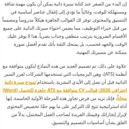
إن البدء من الصفر عند كتابة سيرة ذاتية يمكن أن يكون مهمة شاقة
ومستهلكة للوقت، وغالباً ما تؤدي إلى إغفال عناصر أساسية في
التنسيق والمحتوى. توفر لك القوالب الجاهزة هيكلاً مدروساً ومصمماً
من قبل خبراء التوظيف، مما يضمن احتواء سيرتك الذاتية على جميع
الأقسام الضرورية بترتيب منطقي وجذاب بصرياً. هذا لا يوفر عليك
الوقت والجهد فحسب، بل يمنحك الثقة بأنك تقدم أفضل صورة
ممكنة عن مسيرتك المهنية.
علاوة على ذلك، تم تصميم العديد من هذه النماذج لتكون متوافقة مع
أنظمة (ATS)، وهي البرمجيات التي تستخدمها الشركات لفرز السير
الذاتية قبل أن تصل إلى الأيدي البشرية. باستخدام
نموذج سيرة ذاتية
احترافي 2026: قوالب CV متوافقة مع ATS جاهزة للتحميل (Word)
مجاناً
، فإنك تزيد من فرص تجاوز هذه المرحلة الأولية الحاسمة. إنها
أداة استراتيجية تتيح لك التركيز على ما يهم حقًا: تخصيص المحتوى
لإبراز إنجازاتك وقيمتك الفريدة لصاحب العمل المحتمل، بدلاً من
القلق بشأن أساسيات التصميم والتنسيق.