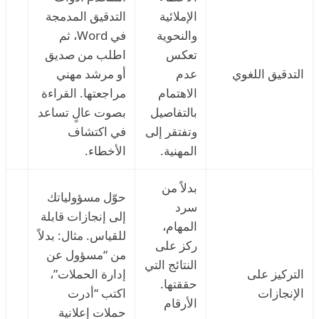
الإملائية
التدقيق المدمجة
والنحوية
في Word، ثم
تعكس
اطلب من صديق
التدقيق اللغوي
عدم
أو مرشد مهني
الاهتمام
مراجعتها. القراءة
بالتفاصيل
بصوت عالٍ تساعد
وتفتقر إلى
في اكتشاف
المهنية.
الأخطاء.
بدلاً من
حوّل مسؤولياتك
سرد
إلى إنجازات قابلة
المهام،
للقياس. مثال: بدلاً
ركز على
من “مسؤول عن
النتائج التي
التركيز على
إدارة الحملات”،
حققتها.
الإنجازات
اكتب “أدرت
الأرقام
حملات إعلانية