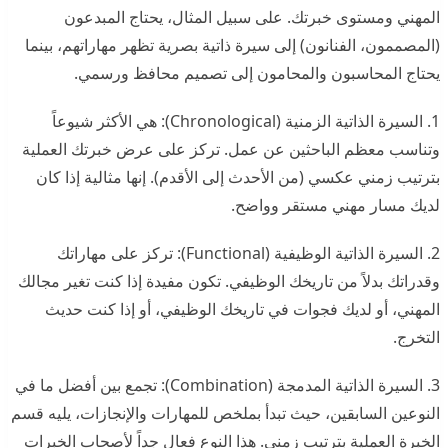
المهني ومستوى خبرتك. على سبيل المثال، يحتاج المبدعون
(المصممون، الفنانون) إلى سيرة ذاتية بصرية تظهر مهاراتهم، بينما
يحتاج المحاسبون والمحامون إلى تصميم محافظ ورسمي.
1. السيرة الذاتية الزمنية (Chronological): هي الأكثر شيوعاً
وتناسب معظم الباحثين عن عمل. تركز على عرض خبرتك العملية
بترتيب زمني عكسي (من الأحدث إلى الأقدم). إنها مثالية إذا كان
لديك مسار مهني مستقر وواضح.
2. السيرة الذاتية الوظيفية (Functional): تركز على مهاراتك
وقدراتك بدلاً من تاريخك الوظيفي. تكون مفيدة إذا كنت تغير مجالك
المهني، أو لديك فجوات في تاريخك الوظيفي، أو إذا كنت حديث
التخرج.
3. السيرة الذاتية المدمجة (Combination): تجمع بين أفضل ما في
النوعين السابقين، حيث تبدأ بملخص للمهارات والإنجازات، يليه قسم
الخبرة العملية بترتيب زمني. هذا النوع فعال جداً لأصحاب الخبرات