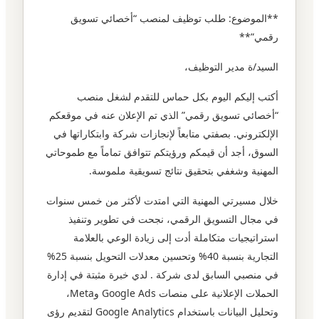
**الموضوع: طلب توظيف لمنصب “أخصائي تسويق
رقمي”**
السيد/ة مدير التوظيف،
أكتب إليكم اليوم بكل حماس للتقدم لشغل منصب
“أخصائي تسويق رقمي” الذي تم الإعلان عنه في موقعكم
الإلكتروني. بصفتي متابعاً لإنجازات شركة وابتكاراتها في
السوق، أجد أن قيمكم ورؤيتكم تتوافق تماماً مع طموحاتي
المهنية وشغفي بتحقيق نتائج تسويقية ملموسة.
خلال مسيرتي المهنية التي امتدت لأكثر من خمس سنوات
في مجال التسويق الرقمي، نجحت في تطوير وتنفيذ
استراتيجيات متكاملة أدت إلى زيادة الوعي بالعلامة
التجارية بنسبة 40% وتحسين معدلات التحويل بنسبة 25%
في منصبي السابق لدى شركة . لدي خبرة مثبتة في إدارة
الحملات الإعلانية على منصات Google Ads وMeta،
وتحليل البيانات باستخدام Google Analytics لتقديم رؤى