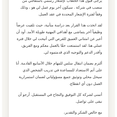
يرجى قبول هذا الخطاب كإشعار رسمي باستقالتي من
منصب في شركة . سيكون آخر يوم عمل لي هو ، وذلك
وفقاً لفترة الإشعار المحددة في عقد العمل.
لقد اتخذت هذا القرار بعد دراسة متأنية، حيث تلقيت عرضاً
وظيفياً آخر يتماشى مع أهدافي المهنية طويلة الأمد. أود أن
أعبر عن امتناني العميق للفرص التي أتيحت لي خلال فترة
عملي هنا. لقد استمتعت حقًا بالعمل معكم ومع الفريق،
وأقدر الدعم والتوجيه الذي قدمتموه لي.
ألتزم بضمان انتقال سلس للمهام خلال الأسابيع القادمة. أنا
على أتم الاستعداد للمساعدة في تدريب الشخص الذي
سيحل محلي وتوثيق جميع مسؤولياتي لضمان استمرارية
العمل دون أي انقطاع.
أتمنى لشركة كل التوفيق والنجاح في المستقبل. أرجو أن
نبقى على تواصل.
مع خالص الشكر والتقدير،