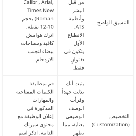
من قبل
Calibri, Arial,
البشر
Times New
وأنظمة
Roman) بحجم
التنسيق الواضح
ATS.
10-12 نقطة.
الانطباع
اترك هوامش
الأول
كافية ومساحات
يتكون في
بيضاء لتجنب
6 ثوانٍ
الازدحام.
فقط.
يثبت أنك
قم بمطابقة
بذلت جهداً
الكلمات المفتاحية
وقرأت
والمهارات
الوصف
المذكورة في
التخصيص
الوظيفي
إعلان الوظيفة مع
(Customization)
بعناية، مما
محتوى سيرتك
يظهر
الذاتية. اذكر اسم