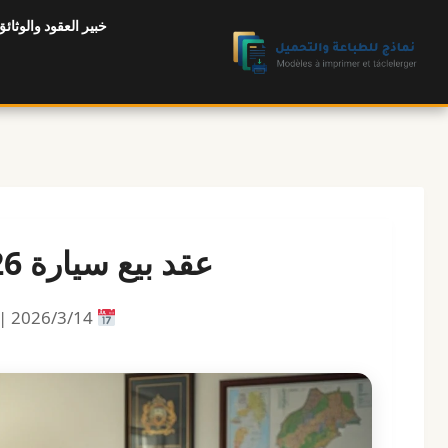
لتجاوز
خبير العقود والوثائق
لى
لمحتوى
عقد بيع سيارة 2026 (تحميل Word/PDF)
14‏/3‏/2026 |