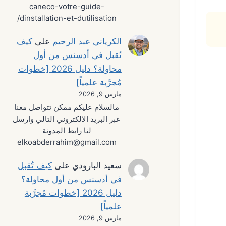
caneco-votre-guide-
dinstallation-et-dutilisation/
الكرياني عبد الرحيم
على
كيف
تُقبل في أدسنس من أول
محاولة؟ دليل 2026 [خطوات
مُجرَّبة علمياً]
مارس 9, 2026
مالسلام عليكم ممكن تتواصل معنا
عبر البريد الالكتروني التالي وارسل
لنا رابط المدونة
elkoabderrahim@gmail.com
سعيد البارودي
على
كيف تُقبل
في أدسنس من أول محاولة؟
دليل 2026 [خطوات مُجرَّبة
علمياً]
مارس 9, 2026