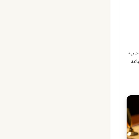
ديرية
اغة