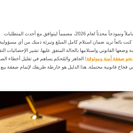
من خلال منصتنا ‘نماذج للطباعة والتحميل’، نقدم لك دليلاً شاملاً ونموذجاً محدثاً لعام 2026، مصمماً ليتوافق مع أحدث المتطلبات
 كنت بائعاً تريد ضمان استلام كامل المبلغ وتبرئة ذمتك من أي مسؤولية
وضعها القانوني واستلامها بالحالة المتفق عليها. تشير الإحصائيات التق
نحو صفقة آمنة وموثوقة!
الجاهز والمُحكم يساهم في تقليل أخطاء الصي
وع في فخاخ قانونية محتملة. هذا الدليل هو خارطة طريقك لإتمام صفقة بيع