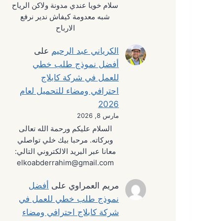
سلام خويا عندي مدونة ولاكن الرياح
شبه معدومة كيفاش ندير نرفع
الارباح
الكرياني عبد الرحيم
على
أفضل نموذج طلب خطي
للعمل في شركة كابلاج
احترافي ومضاء للتحميل لعام
2026
مارس 8, 2026
السلام عليكم ورحمة الله تعالى
وبركاته. مرحبا بيك خلي تواصلي
معانا عبر البريد الالكتروني التالي:
elkoabderrahim@gmail.com
مريم العمراوي
على
أفضل
نموذج طلب خطي للعمل في
شركة كابلاج احترافي ومضاء