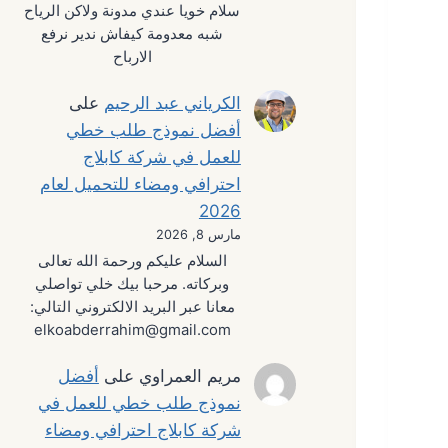
سلام خويا عندي مدونة ولاكن الرياح
شبه معدومة كيفاش ندير نرفع
الارباح
الكرياني عبد الرحيم
على
أفضل نموذج طلب خطي
للعمل في شركة كابلاج
احترافي ومضاء للتحميل لعام
2026
مارس 8, 2026
السلام عليكم ورحمة الله تعالى
وبركاته. مرحبا بيك خلي تواصلي
معانا عبر البريد الالكتروني التالي:
elkoabderrahim@gmail.com
مريم العمراوي
على
أفضل
نموذج طلب خطي للعمل في
شركة كابلاج احترافي ومضاء