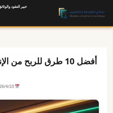
لتجاوز
خبير العقود والوثائق
لى
لمحتوى
23‏/4‏/2026 |