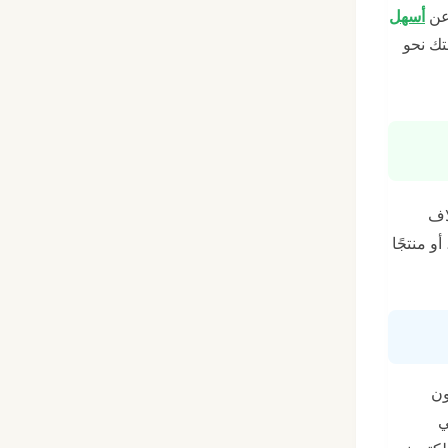
 عن
أسهل
تك نحو
 نجاحها لآلاف
و منتجًا
ون
ي