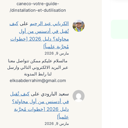
caneco-votre-guide-
dinstallation-et-dutilisation/
الكرياني عبد الرحيم
على
كيف
تُقبل في أدسنس من أول
محاولة؟ دليل 2026 [خطوات
مُجرَّبة علمياً]
مارس 9, 2026
مالسلام عليكم ممكن تتواصل معنا
عبر البريد الالكتروني التالي وارسل
لنا رابط المدونة
elkoabderrahim@gmail.com
سعيد البارودي
على
كيف تُقبل
في أدسنس من أول محاولة؟
دليل 2026 [خطوات مُجرَّبة
علمياً]
مارس 9, 2026