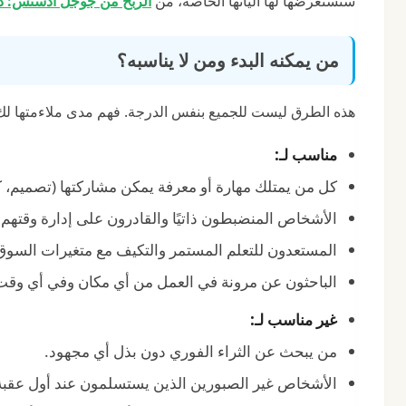
سنستعرضها لها آلياتها الخاصة، من
الربح من جوجل أدسنس: دليلك الشامل لعام 025
من يمكنه البدء ومن لا يناسبه؟
هذه الطرق ليست للجميع بنفس الدرجة. فهم مدى ملاءمتها لك 
مناسب لـ:
كل من يمتلك مهارة أو معرفة يمكن مشاركتها (تصميم، كت
الأشخاص المنضبطون ذاتيًا والقادرون على إدارة وقتهم ب
المستعدون للتعلم المستمر والتكيف مع متغيرات السوق
الباحثون عن مرونة في العمل من أي مكان وفي أي وقت
غير مناسب لـ:
من يبحث عن الثراء الفوري دون بذل أي مجهود.
الأشخاص غير الصبورين الذين يستسلمون عند أول عقبة