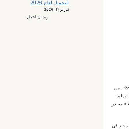
للتحميل لعام 2026
فبراير 11, 2026
اريد ان اعمل
هل تشعر بالضياع وسط مئات المقالات التي تعدك بالثراء السريع من الإنترنت؟ الحقيقة، كما كشفت دراسة حديثة من Forbes، أن 89% ممن
عملية.
 لبناء مصدر
تاحة. في