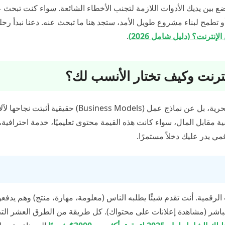
أضع بين يديك الأدوات اللازمة لتجنب الأخطاء الشائعة. سواء كنت تبحث
 تطمح لبناء مشروع طويل الأمد، ستجد هنا ما تبحث عنه. دعنا نبدأ رحل
نترنت؟ (دليل شامل 2026)
.
عندما نتحدث عن “أفضل 10 طرق”، نحن لا نتحدث عن حيل سحرية، بل عن نماذج عمل (Business Models) حقيقية أثبتت
مقابل المال، سواء كانت هذه القيمة محتوى تعليميًا، خدمة احترافية، أ
مي يدر عليك دخلاً مستمرًا.
الرقمية. أنت تقدم شيئًا يطلبه الناس (معلومة، مهارة، منتج) وهم يدفع
ر مباشر (مشاهدة إعلانات على محتواك). كل طريقة من الطرق العشر الت