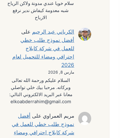
سلام خويا عندي مدونة ولاكن الرياح
شبه معدومة كيفاش ندير نرفع
الارباح
الكرياني عبد الرحيم
على
أفضل نموذج طلب خطي
للعمل في شركة كابلاج
احترافي ومضاء للتحميل لعام
2026
مارس 8, 2026
السلام عليكم ورحمة الله تعالى
وبركاته. مرحبا بيك خلي تواصلي
معانا عبر البريد الالكتروني التالي:
elkoabderrahim@gmail.com
مريم العمراوي
على
أفضل
نموذج طلب خطي للعمل في
شركة كابلاج احترافي ومضاء