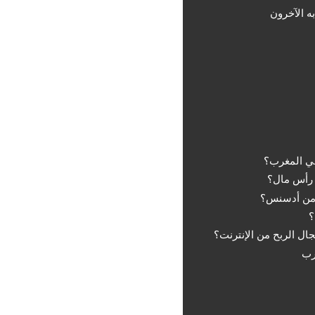
ه الآخرون
رب