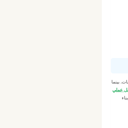
ت. بينما
Fiverr 2: دليل عملي
Passive Incom) بمجرد بناء