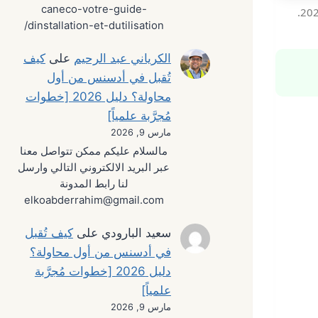
caneco-votre-guide-
dinstallation-et-dutilisation/
الكرياني عبد الرحيم
على
كيف
تُقبل في أدسنس من أول
محاولة؟ دليل 2026 [خطوات
مُجرَّبة علمياً]
مارس 9, 2026
مالسلام عليكم ممكن تتواصل معنا
عبر البريد الالكتروني التالي وارسل
لنا رابط المدونة
elkoabderrahim@gmail.com
سعيد البارودي
على
كيف تُقبل
في أدسنس من أول محاولة؟
دليل 2026 [خطوات مُجرَّبة
علمياً]
مارس 9, 2026