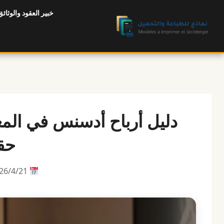
لتجاوز
خبير العقود والوثائق
لى
لمحتوى
دليل أرباح أدسنس في ال
حقيق
21‏/4‏/2026 |